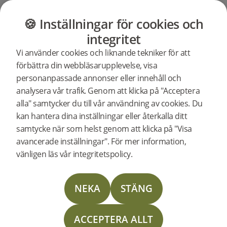
Bjelin
Woodura
Contrast
Hållbara
borstat
Planks
vårt
Collection
Fiskben
trägolv
golv
showroom i
3.0
GOLV
MÖBLER
BUTIK
OUTLET
🍪 Inställningar för cookies och
–
i ditt
3.0
Helsingborg!
hem?
integritet
innovativa
Vi använder cookies och liknande tekniker för att
trägolv
Var
Hål
Wo
Ny
Wo
Co
Vi
förbättra din webbläsarupplevelse, visa
personanpassade annonser eller innehåll och
analysera vår trafik. Genom att klicka på "Acceptera
välj
gol
Mö
Wo
Pl
Co
ha
alla" samtycker du till vår användning av cookies. Du
kan hantera dina inställningar eller återkalla ditt
bor
up
Fi
3.0
samtycke när som helst genom att klicka på "Visa
avancerade inställningar". För mer information,
TILLS
EN
EN
TAR
NY
NY
vänligen läs vår integritetspolicy.
träg
vår
3.0
VI
YTA.
SERIE
NYA
NÄSTA
SAMM
SOM
NEKA
STÄNG
STORL
STEG
TEKNO
VÄCKE
i
sh
FÄRGE
FÖR
NÄSTA
UPPMÄ
WOOD
UPPDA
ATT
GENER
ACCEPTERA ALLT
FISKB
YTBEH
GÖRA
TRÄBO