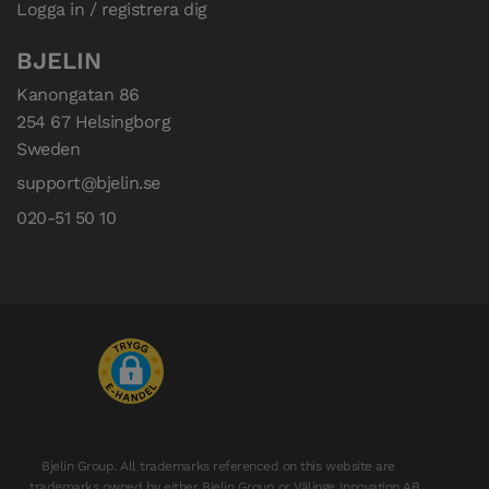
Logga in / registrera dig
BJELIN
Kanongatan 86

254 67 Helsingborg

Sweden
support@bjelin.se
020-51 50 10
Bjelin Group. All trademarks referenced on this website are
trademarks owned by either Bjelin Group or Välinge Innovation AB.