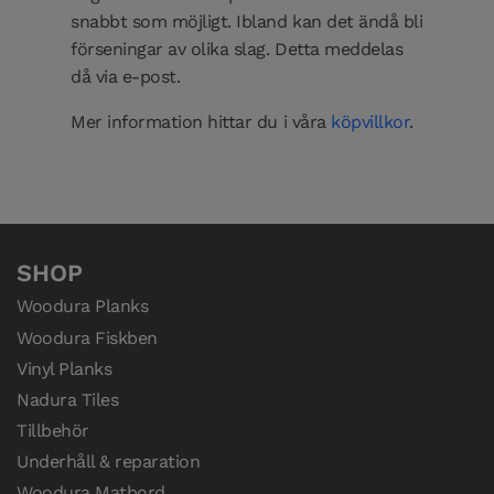
snabbt som möjligt. Ibland kan det ändå bli
förseningar av olika slag. Detta meddelas
då via e-post.
Mer information hittar du i våra
köpvillkor
.
SHOP
Woodura Planks
Woodura Fiskben
Vinyl Planks
Nadura Tiles
Tillbehör
Underhåll & reparation
Woodura Matbord