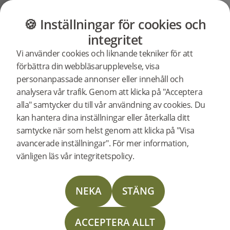
GOLV
MÖBLER
BUTIK
OUTLET
🍪 Inställningar för cookies och
integritet
Leverans
Vi använder cookies och liknande tekniker för att
Bjelin levererar golv till hela Sverige och EU.
förbättra din webbläsarupplevelse, visa
Fraktkostnaden för leveranser inom
personanpassade annonser eller innehåll och
Sverige beräknas och visas i webbshoppens
analysera vår trafik. Genom att klicka på "Acceptera
kassa.
alla" samtycker du till vår användning av cookies. Du
Vid leveranser till länder utanför EU kan
kan hantera dina inställningar eller återkalla ditt
det tillkomma tullavgifter och skatter.
samtycke när som helst genom att klicka på "Visa
Dessa kostnader beräknas inte i kassan
avancerade inställningar". För mer information,
och mottagaren ansvarar själv för
vänligen läs vår integritetspolicy.
betalningen. Kontakta mottagarlandets
tullmyndighet för exakta uppgifter.
NEKA
STÄNG
49 kr i expeditionsavgift tillkommer om du
som privatperson handlar mot faktura.
ACCEPTERA ALLT