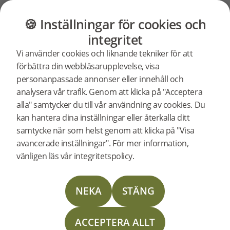
Vanliga frågor och svar
Våra Produkter
GOLV
MÖBLER
BUTIK
OUTLET
🍪 Inställningar för cookies och
Ska
Ska jag välja ett
integritet
lackat eller borstat
Vi använder cookies och liknande tekniker för att
jag
förbättra din webbläsarupplevelse, visa
trägolv?
personanpassade annonser eller innehåll och
analysera vår trafik. Genom att klicka på "Acceptera
välja
Vi har lackerade golv i två utföranden,
alla" samtycker du till vår användning av cookies. Du
klass 33 och borstat. Valet mellan ett
kan hantera dina inställningar eller återkalla ditt
normalslipat och ett borstat trägolv beror
ett
samtycke när som helst genom att klicka på "Visa
på rummet och din livsstil. Ett
avancerade inställningar". För mer information,
normaltslipat trägolv har en slät och tålig
vänligen läs vår integritetspolicy.
lackat
yta, anpassad för vardagens krav – det
skapar ett slitstarkt golv för offentliga
NEKA
STÄNG
miljöer, eller delar av hemmet som kräver
eller
det där extra, tex hallar och kök. Ett
borstat trägolv är också tåligt och skapar
ACCEPTERA ALLT
en mjukare, mer strukturerad känsla som