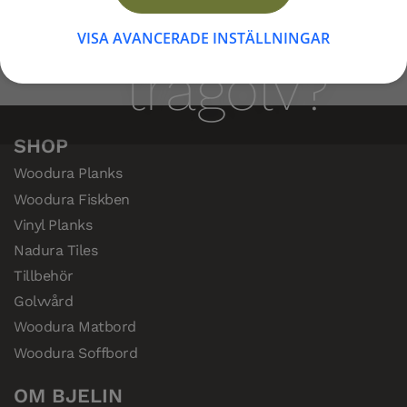
borstat
lyfter fram träets naturliga känsla –
VISA AVANCERADE INSTÄLLNINGAR
idealiskt för hemmets öppna ytor eller
trägolv?
sovrum.
SHOP
Woodura Planks
Woodura Fiskben
Vinyl Planks
Nadura Tiles
Tillbehör
Golvvård
Woodura Matbord
Woodura Soffbord
OM BJELIN