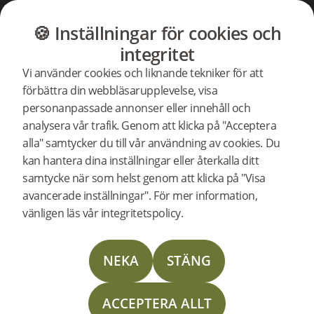
GOLV
MÖBLER
BUTIK
OUTLET
🍪 Inställningar för cookies och
SHOP
integritet
Woodura Planks
Vi använder cookies och liknande tekniker för att
Woodura Fiskben
Hitta Bjelin
förbättra din webbläsarupplevelse, visa
Vinyl Planks
personanpassade annonser eller innehåll och
Nadura Tiles
Showroom
analysera vår trafik. Genom att klicka på "Acceptera
Tillbehör
Återförsäljare
alla" samtycker du till vår användning av cookies. Du
Underhåll & reparation
kan hantera dina inställningar eller återkalla ditt
Woodura Matbord
samtycke när som helst genom att klicka på "Visa
Woodura Soffbord
avancerade inställningar". För mer information,
vänligen läs vår integritetspolicy.
OM BJELIN
Om Bjelin
NEKA
STÄNG
Nyheter
Bjelin Stories
ACCEPTERA ALLT
Jobba hos oss