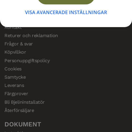
KUNDSERVICE
VISA AVANCERADE INSTÄLLNINGAR
Support
Kontakt
Returer och reklamation
Frågor & svar
Köpvillkor
Personuppgiftspolicy
Cookies
Samtycke
Leverans
Färgprover
Bli Bjelininstallatör
Återförsäljare
DOKUMENT