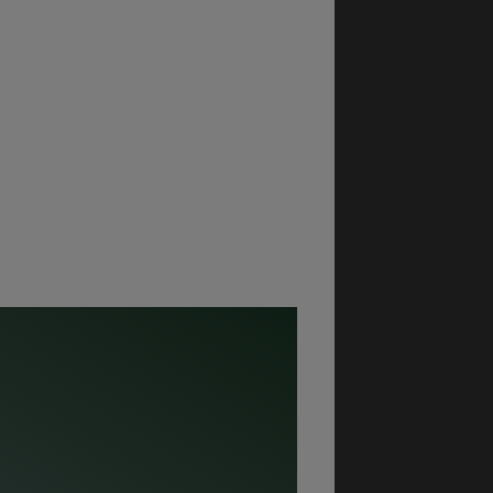
kla,
 ett
 de
igare
rocessen