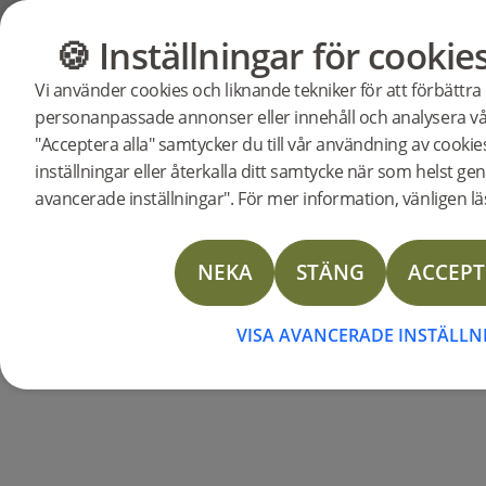
🍪 Inställningar för cookie
GOLV
MÖBLER
BJE
Vi använder cookies och liknande tekniker för att förbättra
Innova
personanpassade annonser eller innehåll och analysera vår
I ett fängslande
arkitekt
"Acceptera alla" samtycker du till vår användning av cooki
inställningar eller återkalla ditt samtycke när som helst gen
förvand
blygsamt
48 kvm
hus f
avancerade inställningar". För mer information, vänligen läs
ambitiösa
expansionspr
verkligt innovativ desig
NEKA
STÄNG
ACCEPT
kvm Woodura Planks MA
trappan.
VISA AVANCERADE INSTÄLL
Markos vision för huset va
där de nya
tilläggen känd
byggnaden. "Utmaninge
inom den strikta budget