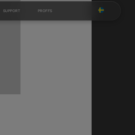
SUPPORT
PROFFS
 ett
Dett
a
r på
er 73
e i
truktur
a
 rymdes
 av huset