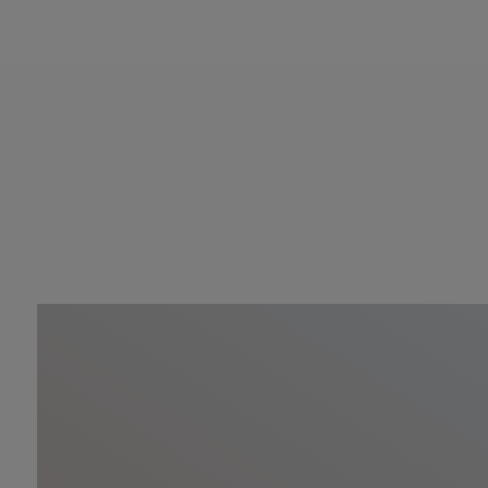
integrerades sömlöst", fö
upprepade
detaljer och e
enhetligt
utseende.
Husägarna var djupt involv
byggde större
delen av t
kunskap om härdade
träg
och är nöjda med resultat