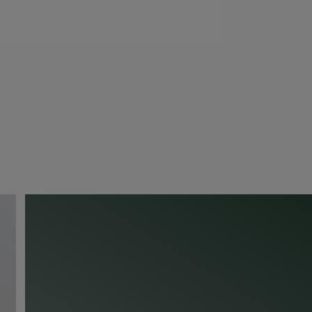
rklarar
Marko
. Hans tillvägagångssätt byggde på en
n konsekvent,
avskalad
materialpalett för att uppnå
erade i projektet, från det första konceptet till att
illbyggnaden
själva
. Trots att de inte hade någon tid
olv valde de Bj
e
lins Woodura Planks 3.0 tidigt i p
et.