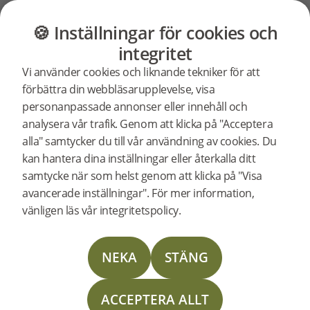
GOLV
MÖBLER
BUTIK
OUTLET
🍪 Inställningar för cookies och
BJELIN STORIES
integritet
Klassisk
Vi använder cookies och liknande tekniker för att
förbättra din webbläsarupplevelse, visa
personanpassade annonser eller innehåll och
byggnad
analysera vår trafik. Genom att klicka på "Acceptera
alla" samtycker du till vår användning av cookies. Du
kan hantera dina inställningar eller återkalla ditt
klädd
samtycke när som helst genom att klicka på "Visa
avancerade inställningar". För mer information,
i ett
vänligen läs vår integritetspolicy.
klassiskt
NEKA
STÄNG
ACCEPTERA ALLT