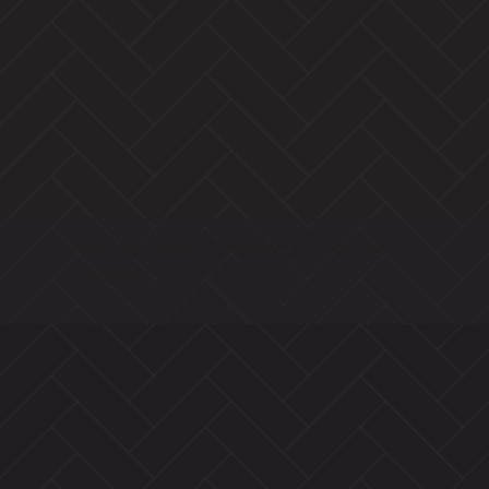
Foto: Agurtxane Concellon / Hurtigruten
Svalbard