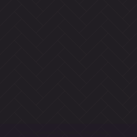
Foto: Agurtxane Concellon / Hurtigruten