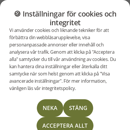
GOLV
MÖBLER
BUTIK
OUTLET
🍪 Inställningar för cookies och
BJELIN STORIES
integritet
Hotell
Vi använder cookies och liknande tekniker för att
förbättra din webbläsarupplevelse, visa
personanpassade annonser eller innehåll och
på
analysera vår trafik. Genom att klicka på "Acceptera
alla" samtycker du till vår användning av cookies. Du
kan hantera dina inställningar eller återkalla ditt
Svalbard
samtycke när som helst genom att klicka på "Visa
avancerade inställningar". För mer information,
vänligen läs vår integritetspolicy.
Foto: Agurtxane
Concellon /
Hurtigruten
NEKA
STÄNG
Svalbard
ACCEPTERA ALLT