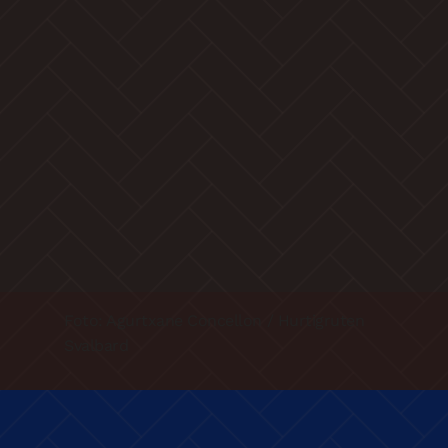
Foto: Agurtxane Concellon / Hurtigruten
Svalbard