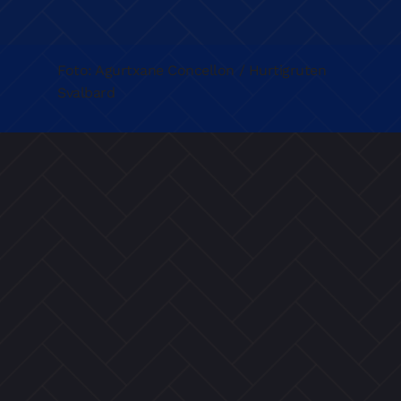
Foto: Agurtxane Concellon / Hurtigruten
Svalbard