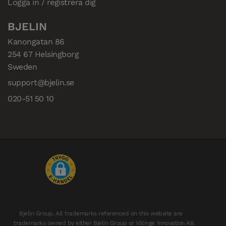
Logga in / registrera dig
BJELIN
Kanongatan 86

254 67 Helsingborg

Sweden
support@bjelin.se
020-51 50 10
Bjelin Group. All trademarks referenced on this website are
trademarks owned by either Bjelin Group or Välinge Innovation AB.