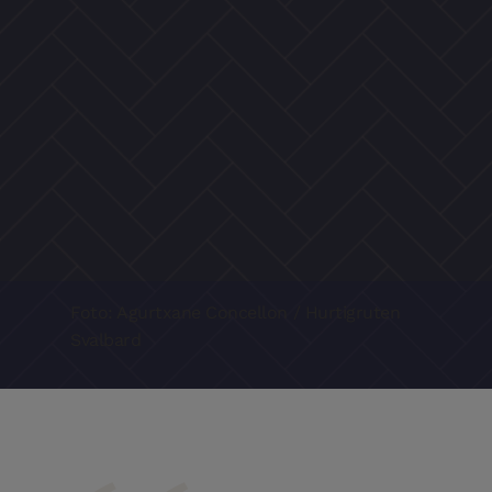
Foto: Agurtxane Concellon / Hurtigruten
Svalbard