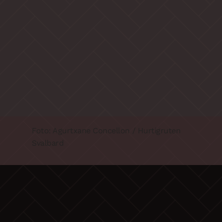
Foto: Agurtxane Concellon / Hurtigruten
Svalbard