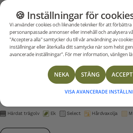
Support
Produktsupport
Härdat Trä 2.0 - Hårdvaxolja
🍪 Inställningar för cookie
GOLV
MÖBLER
Vi använder cookies och liknande tekniker för att förbättra
Sök efter support för en specifik pr
personanpassade annonser eller innehåll och analysera vår
Support för Härdad ek SKA
"Acceptera alla" samtycker du till vår användning av cooki
27122
Härdad ek SKARSHULT 2.0
UTGÅNGEN
Läggningsanvisning
inställningar eller återkalla ditt samtycke när som helst gen
avancerade inställningar". För mer information, vänligen läs
Skötselinstruktion
Läggningsinstruktion Nedlimning
NEKA
STÄNG
ACCEPT
Härdad ek SKARSHULT 2.0
VISA AVANCERADE INSTÄLL
Artikelnummer: 27122
Härdat trägolv
Ek
Select
Hårdvaxolja
M