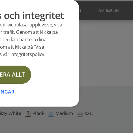
s och integritet
BUTIK
OUTLET
INSPIRATION
OM BJELIN
 din webbläsarupplevelse, visa
odukt
 trafik. Genom att klicka på
RSHULT 2.0
es. Du kan hantera dina
om att klicka på "Visa
 vår integritetspolicy.
ERA ALLT
NINGAR
isty White
Plank
Medium
XXL