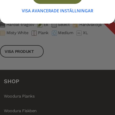
Woodura Planks BILLINGE 2.0 XL
UTGÅNGEN
VISA AVANCERADE INSTÄLLNINGAR
Artikelnummer: 27123
Härdat trägolv
Ek
Select
Hårdvaxolja
Misty White
Plank
Medium
XL
VISA PRODUKT
SHOP
Woodura Planks
Woodura Fiskben