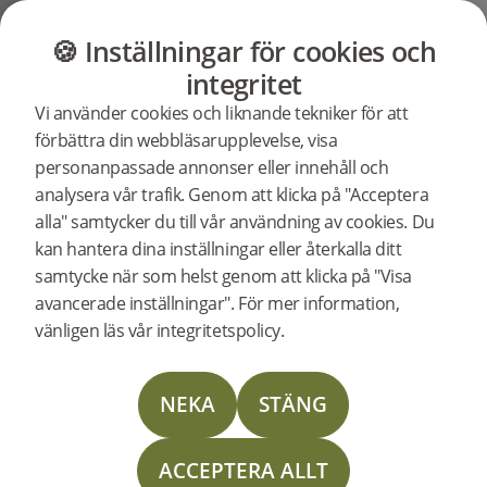
GOLV
MÖBLER
BUTIK
OUTLET
🍪 Inställningar för cookies och
Support
Produktsupport
Härdat Trä 2.0 - Hårdvaxolja
integritet
Sök efter
Vi använder cookies och liknande tekniker för att
support för
förbättra din webbläsarupplevelse, visa
en specifik
personanpassade annonser eller innehåll och
produkt
Support för Woodura Planks
analysera vår trafik. Genom att klicka på "Acceptera
BILLINGE 2.0 XL
27123
Woodura Planks BILLINGE 2.0 XL
alla" samtycker du till vår användning av cookies. Du
UTGÅNGEN
kan hantera dina inställningar eller återkalla ditt
samtycke när som helst genom att klicka på "Visa
Läggningsanvisning
avancerade inställningar". För mer information,
vänligen läs vår integritetspolicy.
Skötselinstruktion
NEKA
STÄNG
Läggningsinstruktion Nedlimning
ACCEPTERA ALLT