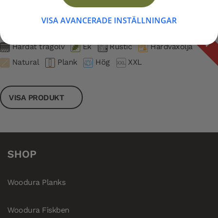
Woodura Planks BRUNNBY 3.0 XXL
UTGÅNGEN
VISA AVANCERADE INSTÄLLNINGAR
Artikelnummer: 345023
Härdat trägolv
Ek
Rustic
Hårdvaxolja
Natural
Plank
Hög
XXL
VISA PRODUKT
SHOP
Woodura Planks
Woodura Fiskben