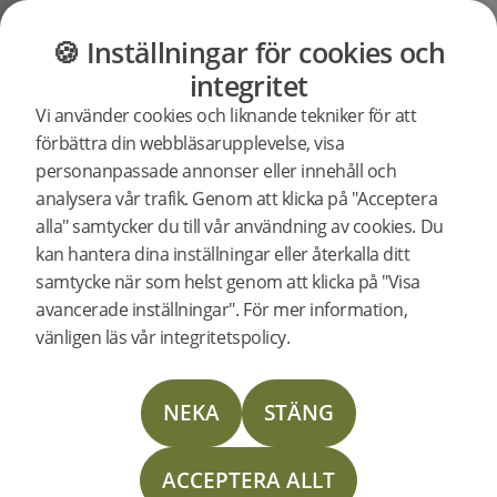
GOLV
MÖBLER
BUTIK
OUTLET
🍪 Inställningar för cookies och
Support
Produktsupport
Woodura Planks 3.0 - Hårdvaxolja
integritet
Sök efter
Vi använder cookies och liknande tekniker för att
support för
förbättra din webbläsarupplevelse, visa
en specifik
personanpassade annonser eller innehåll och
produkt
Support för Woodura Planks
analysera vår trafik. Genom att klicka på "Acceptera
BRUNNBY 3.0 XXL
345023
Woodura Planks BRUNNBY 3.0 XXL
alla" samtycker du till vår användning av cookies. Du
UTGÅN
kan hantera dina inställningar eller återkalla ditt
samtycke när som helst genom att klicka på "Visa
Läggningsanvisning
avancerade inställningar". För mer information,
vänligen läs vår integritetspolicy.
Skötselinstruktion
NEKA
STÄNG
Läggningsinstruktion Nedlimning
ACCEPTERA ALLT