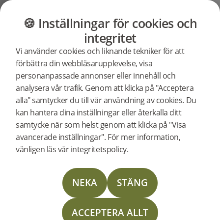
GOLV
MÖBLER
BUTIK
OUTLET
🍪 Inställningar för cookies och
Support
Produktsupport
Woodura Planks 3.0 - Hårdvaxolja
integritet
Sök efter
Vi använder cookies och liknande tekniker för att
support för
förbättra din webbläsarupplevelse, visa
en specifik
personanpassade annonser eller innehåll och
produkt
Support för Woodura Planks
analysera vår trafik. Genom att klicka på "Acceptera
SKARSHULT 3.0 XL
345027
Woodura Planks SKARSHULT 3.0 XL
alla" samtycker du till vår användning av cookies. Du
UTGÅ
kan hantera dina inställningar eller återkalla ditt
samtycke när som helst genom att klicka på "Visa
Läggningsanvisning
avancerade inställningar". För mer information,
vänligen läs vår integritetspolicy.
Skötselinstruktion
NEKA
STÄNG
Läggningsinstruktion Nedlimning
ACCEPTERA ALLT