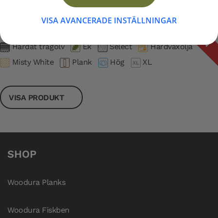
Woodura Planks SKARSHULT 3.0 XL
UTGÅNGEN
VISA AVANCERADE INSTÄLLNINGAR
Artikelnummer: 345027
Härdat trägolv
Ek
Select
Hårdvaxolja
Misty White
Plank
Hög
XL
VISA PRODUKT
SHOP
Woodura Planks
Woodura Fiskben