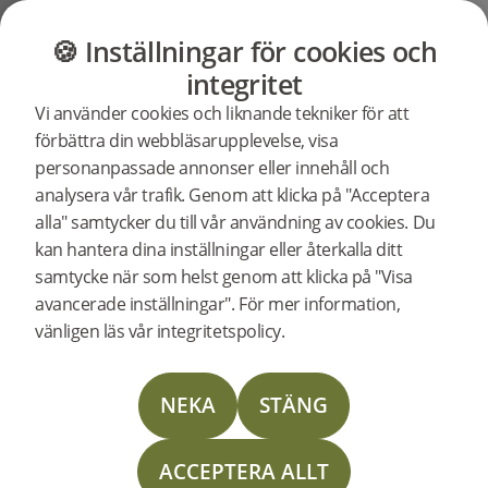
GOLV
MÖBLER
BUTIK
OUTLET
🍪 Inställningar för cookies och
Support
Produktsupport
Woodura Planks 3.0 - Hårdvaxolja
integritet
Sök efter
Vi använder cookies och liknande tekniker för att
support för
förbättra din webbläsarupplevelse, visa
en specifik
personanpassade annonser eller innehåll och
produkt
Support för Woodura Planks
analysera vår trafik. Genom att klicka på "Acceptera
MÖLLE 3.0 XL
345028
Woodura Planks MÖLLE 3.0 XL
alla" samtycker du till vår användning av cookies. Du
UTGÅNGEN
kan hantera dina inställningar eller återkalla ditt
samtycke när som helst genom att klicka på "Visa
Läggningsanvisning
avancerade inställningar". För mer information,
vänligen läs vår integritetspolicy.
Skötselinstruktion
NEKA
STÄNG
Läggningsinstruktion Nedlimning
ACCEPTERA ALLT