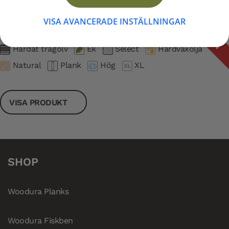
Woodura Planks MÖLLE 3.0 XL
UTGÅNGEN
VISA AVANCERADE INSTÄLLNINGAR
Artikelnummer: 345028
Härdat trägolv
Ek
Select
Hårdvaxolja
Natural
Plank
Hög
XL
VISA PRODUKT
SHOP
Woodura Planks
Woodura Fiskben