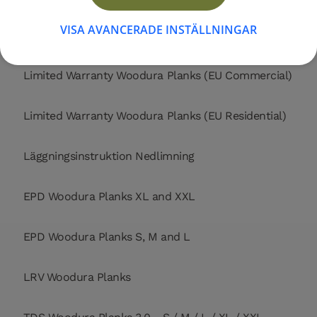
VISA AVANCERADE INSTÄLLNINGAR
Limited Warranty Woodura Planks (US Residential)
Limited Warranty Woodura Planks (EU Commercial)
Limited Warranty Woodura Planks (EU Residential)
Läggningsinstruktion Nedlimning
EPD Woodura Planks XL and XXL
EPD Woodura Planks S, M and L
LRV Woodura Planks