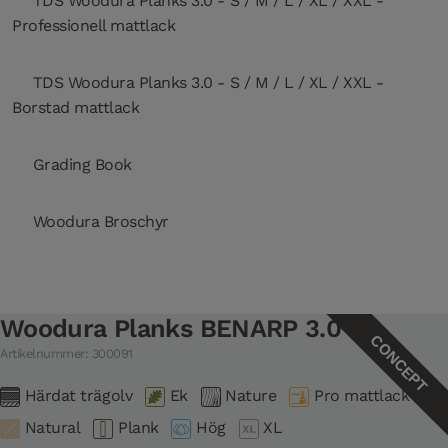
TDS Woodura Planks 3.0 - S / M / L / XL / XXL -
Professionell mattlack
TDS Woodura Planks 3.0 - S / M / L / XL / XXL -
Borstad mattlack
Grading Book
Woodura Broschyr
Woodura Planks BENARP 3.0 XL
CONCEPT
Artikelnummer: 300091
Härdat trägolv
Ek
Nature
Pro mattlack
Natural
Plank
Hög
XL