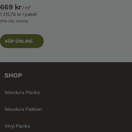
669 kr
/ m²
1 212,76 kr
/ paket
(Pris inkl. moms)
KÖP ONLINE
SHOP
Woodura Planks
Woodura Fiskben
Vinyl Planks