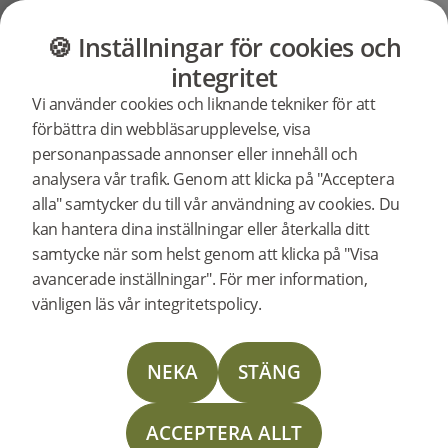
GOLV
MÖBLER
BUTIK
OUTLET
🍪 Inställningar för cookies och
Support
Produktsupport
integritet
Sök efter
Vi använder cookies och liknande tekniker för att
support för
Woodura Planks 3.0 - Pro Mattlack / Borstad Mattlack
förbättra din webbläsarupplevelse, visa
en specifik
personanpassade annonser eller innehåll och
produkt
analysera vår trafik. Genom att klicka på "Acceptera
300091
Woodura Planks BENARP 3.0 XL
alla" samtycker du till vår användning av cookies. Du
CONCEPT
kan hantera dina inställningar eller återkalla ditt
Support för Woodura Planks
samtycke när som helst genom att klicka på "Visa
BENARP 3.0 XL
avancerade inställningar". För mer information,
vänligen läs vår integritetspolicy.
Läggningsanvisning
NEKA
STÄNG
Skötselinstruktion
ACCEPTERA ALLT
Limited Warranty Woodura Planks (US Commercial)