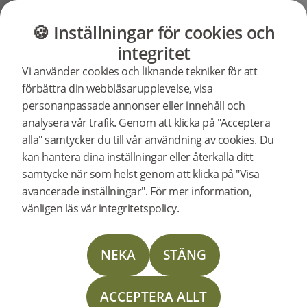
GOLV
MÖBLER
BUTIK
OUTLET
🍪 Inställningar för cookies och
Support
Produktsupport
integritet
Sök efter
Vi använder cookies och liknande tekniker för att
support för
Woodura Planks 3.0 - Pro Mattlack / Borstad Mattlack
förbättra din webbläsarupplevelse, visa
en specifik
personanpassade annonser eller innehåll och
produkt
analysera vår trafik. Genom att klicka på "Acceptera
310007
Woodura Planks VISTORP 3.0 L (<2026)
alla" samtycker du till vår användning av cookies. Du
SI
kan hantera dina inställningar eller återkalla ditt
Support för Woodura Planks
samtycke när som helst genom att klicka på "Visa
VISTORP 3.0 L (<2026)
avancerade inställningar". För mer information,
vänligen läs vår integritetspolicy.
Läggningsanvisning
NEKA
STÄNG
Skötselinstruktion
ACCEPTERA ALLT
Läggningsinstruktion Nedlimning