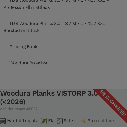
TDS Woodura Planks 3.0 - S / M / L / XL / XXL -
Professionell mattlack
TDS Woodura Planks 3.0 - S / M / L / XL / XXL -
Borstad mattlack
Grading Book
Woodura Broschyr
SISTA CHANSE
Woodura Planks VISTORP 3.0 L
(<2026)
Artikelnummer: 310007
Härdat trägolv
Ek
Select
Pro mattlack