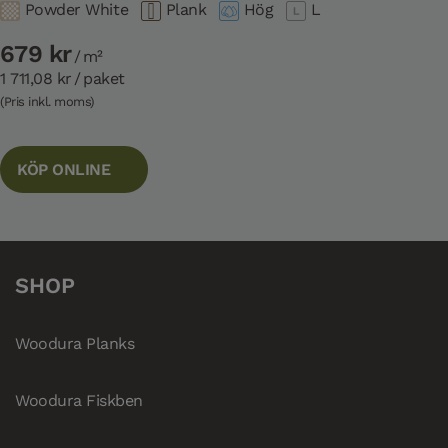
Powder White
Plank
Hög
L
679 kr
/ m²
1 711,08 kr
/ paket
(Pris inkl. moms)
KÖP ONLINE
SHOP
Woodura Planks
Woodura Fiskben