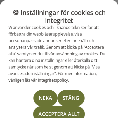
GOLV
MÖBLER
BUTIK
OUTLET
🍪 Inställningar för cookies och
Support
Produktsupport
integritet
Sök efter
Vi använder cookies och liknande tekniker för att
support för
Woodura Planks 3.0 - Pro Mattlack / Borstad Mattlack
förbättra din webbläsarupplevelse, visa
en specifik
personanpassade annonser eller innehåll och
produkt
analysera vår trafik. Genom att klicka på "Acceptera
310030
Woodura Planks STEHAG 3.0 L (<2026)
alla" samtycker du till vår användning av cookies. Du
SI
kan hantera dina inställningar eller återkalla ditt
Support för Woodura Planks
samtycke när som helst genom att klicka på "Visa
STEHAG 3.0 L (<2026)
avancerade inställningar". För mer information,
vänligen läs vår integritetspolicy.
Läggningsanvisning
NEKA
STÄNG
Skötselinstruktion
ACCEPTERA ALLT
Limited Warranty Woodura Planks (US Commercial)