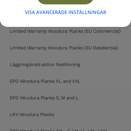
VISA AVANCERADE INSTÄLLNINGAR
Limited Warranty Woodura Planks (US Residential)
Limited Warranty Woodura Planks (EU Commercial)
Limited Warranty Woodura Planks (EU Residential)
Läggningsinstruktion Nedlimning
EPD Woodura Planks XL and XXL
EPD Woodura Planks S, M and L
LRV Woodura Planks