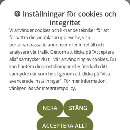
GOLV
MÖBLER
BUTIK
OUTLET
🍪 Inställningar för cookies och
Support
Produktsupport
integritet
Sök efter
Vi använder cookies och liknande tekniker för att
support för
Woodura Planks 3.0 - Pro Mattlack / Borstad Mattlack
förbättra din webbläsarupplevelse, visa
en specifik
personanpassade annonser eller innehåll och
produkt
analysera vår trafik. Genom att klicka på "Acceptera
346020
Woodura Planks EKERED 3.0 XL
alla" samtycker du till vår användning av cookies. Du
kan hantera dina inställningar eller återkalla ditt
Support för Woodura Planks
samtycke när som helst genom att klicka på "Visa
EKERED 3.0 XL
avancerade inställningar". För mer information,
vänligen läs vår integritetspolicy.
Läggningsanvisning
NEKA
STÄNG
Skötselinstruktion
ACCEPTERA ALLT
Läggningsinstruktion Nedlimning