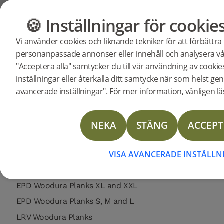
Support
Produktsupport
Woodura Planks 3.0 - Pro Mattlack / Borst
🍪 Inställningar för cookie
GOLV
MÖBLER
Vi använder cookies och liknande tekniker för att förbättra
Sök efter support för en specifik pr
personanpassade annonser eller innehåll och analysera vår
Support för Woodura Plank
"Acceptera alla" samtycker du till vår användning av cooki
346026
Woodura Planks EKEBORG 3.0 XL
Läggningsanvisning
inställningar eller återkalla ditt samtycke när som helst gen
avancerade inställningar". För mer information, vänligen läs
Skötselinstruktion
Läggningsinstruktion Nedlimning
Limited Warranty Woodura Planks (US Commercial)
NEKA
STÄNG
ACCEPT
Limited Warranty Woodura Planks (US Residential)
VISA AVANCERADE INSTÄLL
Limited Warranty Woodura Planks (EU Commercial)
Limited Warranty Woodura Planks (EU Residential)
EPD Woodura Planks XL and XXL
EPD Woodura Planks S, M and L
LRV Woodura Planks