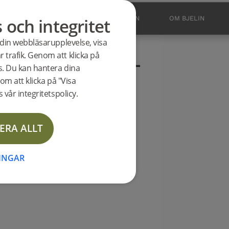
ad Mattlack
s och integritet
BUTIK
OUTLET
INSPIRATION
OM BJELIN
 din webbläsarupplevelse, visa
odukt
 trafik. Genom att klicka på
s EKEBORG 3.0 XL
es. Du kan hantera dina
om att klicka på "Visa
 vår integritetspolicy.
ERA ALLT
NINGAR