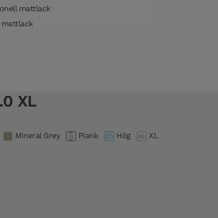
onell mattlack
 mattlack
.0 XL
Mineral Grey
Plank
Hög
XL