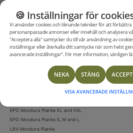
Support
Produktsupport
Woodura Planks 3.0 - Pro Mattlack / Borst
🍪 Inställningar för cookie
GOLV
MÖBLER
Vi använder cookies och liknande tekniker för att förbättra
Sök efter support för en specifik pr
personanpassade annonser eller innehåll och analysera vår
Support för Woodura Plan
"Acceptera alla" samtycker du till vår användning av cooki
347058
Woodura Planks SMEDSTORP 3.0 XL
UTGÅ
Läggningsanvisning
inställningar eller återkalla ditt samtycke när som helst gen
avancerade inställningar". För mer information, vänligen läs
Skötselinstruktion
Läggningsinstruktion Nedlimning
Limited Warranty Woodura Planks (US Commercial)
NEKA
STÄNG
ACCEPT
Limited Warranty Woodura Planks (US Residential)
VISA AVANCERADE INSTÄLL
Limited Warranty Woodura Planks (EU Commercial)
Limited Warranty Woodura Planks (EU Residential)
EPD Woodura Planks XL and XXL
EPD Woodura Planks S, M and L
LRV Woodura Planks