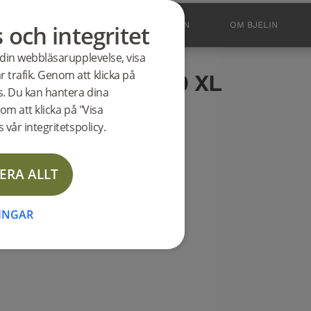
ad Mattlack
s och integritet
BUTIK
OUTLET
INSPIRATION
OM BJELIN
 din webbläsarupplevelse, visa
odukt
 trafik. Genom att klicka på
ks SMEDSTORP 3.0 XL
es. Du kan hantera dina
NGEN
om att klicka på "Visa
 vår integritetspolicy.
ERA ALLT
NINGAR