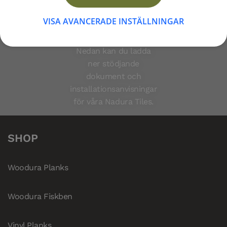
och mer hållbart val
VISA AVANCERADE INSTÄLLNINGAR
för moderna hem och
företag.
Nedan kan du ladda
200014A
Nadura Tiles LUNA Dew Grey
ner stödjande
dokument och
200012A
Nadura Tiles NESO Eclipse Grey
installationsanvisningar
för våra Nadura Tiles.
200013A
Nadura Tiles TITAN Storm Grey
SHOP
Woodura Planks
Woodura Fiskben
Vinyl Planks