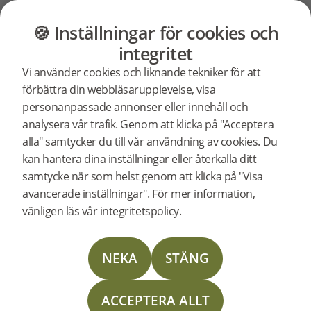
GOLV
MÖBLER
BUTIK
OUTLET
🍪 Inställningar för cookies och
Nadura
Support
Produktsupport
Nadura Tiles
integritet
Vi använder cookies och liknande tekniker för att
Tiles
förbättra din webbläsarupplevelse, visa
Tekniskt datablad
personanpassade annonser eller innehåll och
Tekniskt datablad
analysera vår trafik. Genom att klicka på "Acceptera
alla" samtycker du till vår användning av cookies. Du
Utforska vad som gör
kan hantera dina inställningar eller återkalla ditt
Bjelins Nadura Tiles
samtycke när som helst genom att klicka på "Visa
unika. Tillverkade av
avancerade inställningar". För mer information,
trä med patenterad
vänligen läs vår integritetspolicy.
teknik erbjuder de rika
texturer och en hållbar
Läggningsinstruktion Nadura Tiles
yta. Genom att
NEKA
STÄNG
kombinera innovation
och stil är dessa
ACCEPTERA ALLT
plattor ett smartare