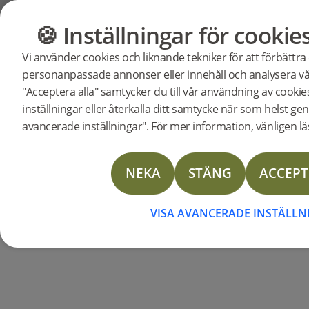
Support
Produktsupport
Trappnosar
🍪 Inställningar för cookie
GOLV
MÖBLER
TRAPPNOSAR
Vi använder cookies och liknande tekniker för att förbättra
personanpassade annonser eller innehåll och analysera vår
"Acceptera alla" samtycker du till vår användning av cooki
inställningar eller återkalla ditt samtycke när som helst gen
avancerade inställningar". För mer information, vänligen läs
Läggningsinstruktion trappnos för öppen trappa
Läggningsinstruktion trappnos för stängd trappa
NEKA
STÄNG
ACCEPT
DOP Stair nose
Technical Data Sheet Stair Nosing
VISA AVANCERADE INSTÄLL
Technical Data Sheet Stair Nosing Solid Oak