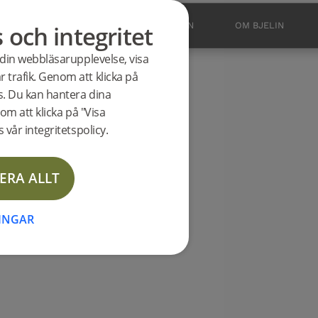
s och integritet
BUTIK
OUTLET
INSPIRATION
OM BJELIN
 din webbläsarupplevelse, visa
 trafik. Genom att klicka på
es. Du kan hantera dina
om att klicka på "Visa
 vår integritetspolicy.
ERA ALLT
NINGAR