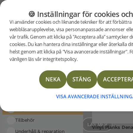
Visar 8 resultat
GOLV
MÖBLER
BUTIK
OUTLET
🍪 Inställningar för cookies och
FILTRERA
Sortera
Vi använder cookies och liknande tekniker för att förbättra
efter:
Golv
Möbler
Bjelin Concept
webbläsarupplevelse, visa personanpassade annonser eller
Vinyl Plan
KATEGORI:
vår trafik. Genom att klicka på "Acceptera alla" samtycker d
Golv
Golv
Vinyl Planks
cookies. Du kan hantera dina inställningar eller återkalla 
helst genom att klicka på "Visa avancerade inställningar". 
Golv
vänligen läs vår integritetspolicy.
TÅLIGA GOLV FÖR VAR
Woodura Planks
Välj våra slitstarka Vinyl Planks för mil
Woodura Fiskben
kräver ett golv med hög vattentålighet. D
NEKA
STÄNG
ACCEPTERA
är även reptåliga, ljudabsorberande, lä
Parkettgolv
rengöra och installera. Designade i Sverig
VISA AVANCERADE INSTÄLLNING
Nadura Tiles
Trestavsparkett
efterlikna lyxiga trägolv.
Vinyl Planks
Tillbehör
LÄS MER
Vinyl Planks Den
Underhåll & reparation
Verktyg