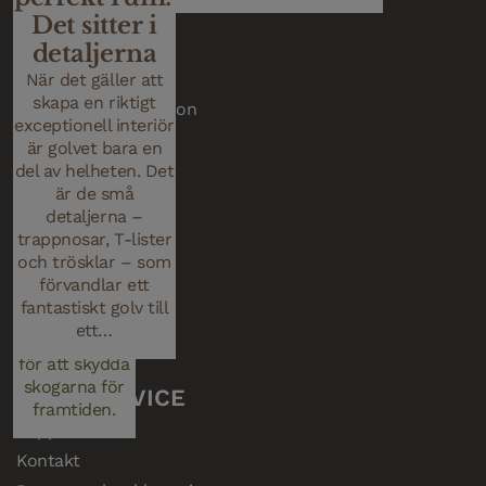
Vinyl Planks
syns allt oftare i
Det sitter i
och
moderna hem, där
Nadura Tiles
detaljerna
varför
naturliga material
det är
Tillbehör
När det gäller att
möter hållbar
skapa en riktigt
viktigt
Underhåll & reparation
design.
exceptionell interiör
Trä är ett
Woodura Matbord
är golvet bara en
förnybart
Woodura Soffbord
del av helheten. Det
material, men
är de små
det är inte
detaljerna –
OM BJELIN
obegränsat.
trappnosar, T-lister
Hur det
Om Bjelin
och trösklar – som
anskaffas och
Nyheter
förvandlar ett
förvaltas
fantastiskt golv till
Bjelin Stories
spelar en
ett…
avgörande roll
Jobba hos oss
för att skydda
skogarna för
KUNDSERVICE
framtiden.
Support
Kontakt