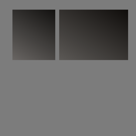
På bilden:
Woodura Planks STEHAG 3.0 XL