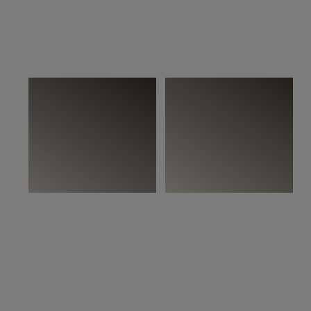
På bilden:
Woodura Planks STEHAG 3.0 XL