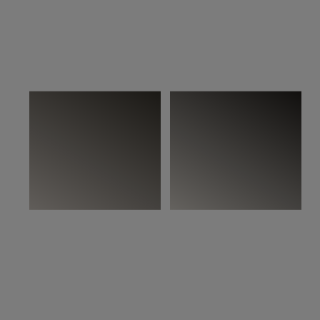
På bilden:
Woodura Planks STENINGE 3.0 S