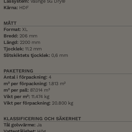
Låssystem:
Välinge 5G Dry®
Kärna:
HDF
MÅTT
Format:
XL
Bredd:
206 mm
Längd:
2200 mm
Tjocklek:
11.2 mm
Slitskiktets tjocklek:
0,6 mm
PAKETERING
Antal i förpackning:
4
m² per förpackning:
1.813 m²
m² per pall:
87.014 m²
Vikt per m²:
11.474 kg
Vikt per förpackning:
20.800 kg
KLASSIFICERING OCH SÄKERHET
Tål golvvärme:
Ja
Vattentålighet:
Hög