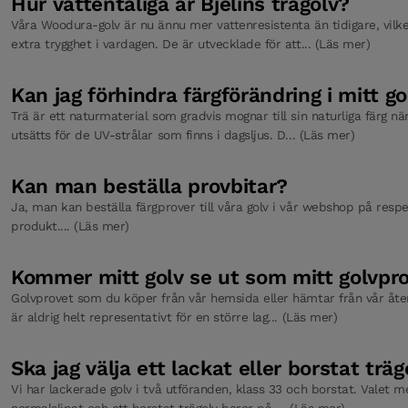
Hur vattentåliga är Bjelins trägolv?
Våra Woodura-golv är nu ännu mer vattenresistenta än tidigare, vilke
extra trygghet i vardagen. De är utvecklade för att... (Läs mer)
Kan jag förhindra färgförändring i mitt go
Trä är ett naturmaterial som gradvis mognar till sin naturliga färg nä
utsätts för de UV-strålar som finns i dagsljus. D... (Läs mer)
Kan man beställa provbitar?
Ja, man kan beställa färgprover till våra golv i vår webshop på respe
produkt.... (Läs mer)
Kommer mitt golv se ut som mitt golvpr
Golvprovet som du köper från vår hemsida eller hämtar från vår åter
är aldrig helt representativt för en större lag... (Läs mer)
Ska jag välja ett lackat eller borstat träg
Vi har lackerade golv i två utföranden, klass 33 och borstat. Valet me
normalslipat och ett borstat trägolv beror på ... (Läs mer)