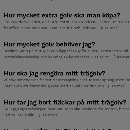
Hur mycket extra golv ska man köpa?
För Woodura Planks, ca 5-10% extra. För Woodura Fiskben, minst 20
framförallt om man ska installera fris och listband... (Läs mer)
Hur mycket golv behöver jag?
Beräkna ytan på ditt golv och lägg till ungefär 5-10%. Detta beror på
materialanpassning och kapning av kantbrädor. Det är oc... (Läs mer
Hur ska jag rengöra mitt trägolv?
Vi rekommenderar främst dammsugning eller torrmoppning, men det
klart även att fukttorka golvet med en väl urvriden mo... (Läs mer)
Hur tar jag bort fläckar på mitt trägolv?
Se läggningsanvisningen över vad man ska använda för metod, bero
vad du har spillt.... (Läs mer)