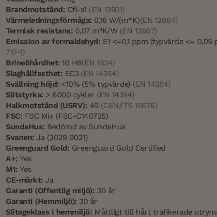
Brandmotstånd:
Cfl-s1
(EN 13501)
Värmeledningsförmåga:
0,16 W/(m*K)
(EN 12664)
Termisk resistans:
0,07 m²K/W
(EN 12667)
Emission av formaldehyd:
E1 <=0,1 ppm (typvärde <= 0,05
717-1)
Brinellhårdhet:
10 HB
(EN 1534)
Slaghållfasthet:
EC3
(EN 14354)
Svällning höjd:
<10% (5% typvärde)
(EN 14354)
Slitstyrka:
> 6000 cykler
(EN 14354)
Halkmotstånd (USRV):
40
(CEN//TS 15676)
FSC:
FSC Mix (FSC-C140725)
SundaHus:
Bedömd av SundaHus
Svanen:
Ja (3029 0021)
Greenguard Gold:
Greenguard Gold Certified
A+:
Yes
M1:
Yes
CE-märkt:
Ja
Garanti (Offentlig miljö):
30 år
Garanti (Hemmiljö):
30 år
Slitageklass i hemmiljö:
Måttligt till hårt trafikerade utr