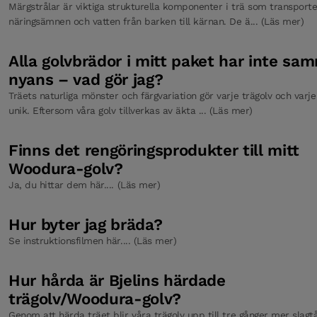
Märgstrålar är viktiga strukturella komponenter i trä som transporte
Distanskilar HDF
näringsämnen och vatten från barken till kärnan. De ä... (Läs mer)
Alla golvbrädor i mitt paket har inte sa
Spray Mop
nyans – vad gör jag?
Träets naturliga mönster och färgvariation gör varje trägolv och varj
unik. Eftersom våra golv tillverkas av äkta ... (Läs mer)
Bjelin Ecoline Wash Care
Finns det rengöringsprodukter till mitt
Woodura-golv?
Ja, du hittar dem här.... (Läs mer)
Hur byter jag bräda?
Se instruktionsfilmen här.... (Läs mer)
Hur hårda är Bjelins härdade
trägolv/Woodura-golv?
Genom att härda träet blir våra trägolv upp till tre gånger mer slagtå