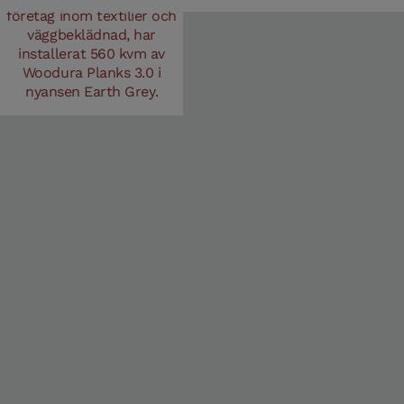
företag inom textilier och
väggbeklädnad, har
installerat 560 kvm av
Trappnos Stängd trappa Ek Earth Grey 1000 mm
Woodura Planks 3.0 i
nyansen Earth Grey.
Trappnos Stängd trappa Ek Earth Grey 1400 mm
Trappnos Öppen trappa Earth Grey Ek 1000 mm
Trappnos Öppen trappa Earth Grey Ek 1400 mm
T-list Earth Grey Ek 2400 mm