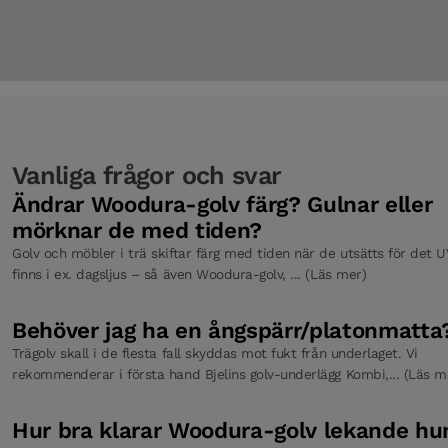
Nivålist Earth Grey Ek 2400 mm
Tröskel Earth Grey Ek 93 x 830 mm
Vanliga frågor och svar
Tröskel Earth Grey Ek 93 x 930 mm
Ändrar Woodura-golv färg? Gulnar eller
mörknar de med tiden?
Golv och möbler i trä skiftar färg med tiden när de utsätts för det 
Tröskel falsad Earth Grey ek 93 x 830 mm
finns i ex. dagsljus – så även Woodura-golv, ... (Läs mer)
Behöver jag ha en ångspärr/platonmatta
Tröskel falsad Earth Grey ek 93 x 930 mm
Trägolv skall i de flesta fall skyddas mot fukt från underlaget. Vi
rekommenderar i första hand Bjelins golv-underlägg Kombi,... (Läs m
Hur bra klarar Woodura-golv lekande hu
Tröskel badrum Earth Grey Ek 93 x 830 mm