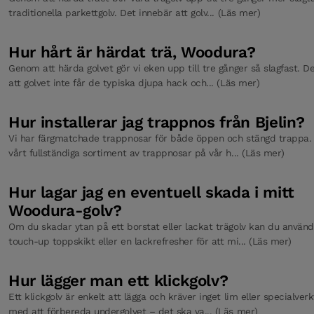
traditionella parkettgolv. Det innebär att golv... (Läs mer)
Hur hårt är härdat trä, Woodura?
Genom att härda golvet gör vi eken upp till tre gånger så slagfast. D
att golvet inte får de typiska djupa hack och... (Läs mer)
Hur installerar jag trappnos från Bjelin?
Vi har färgmatchade trappnosar för både öppen och stängd trappa. 
vårt fullständiga sortiment av trappnosar på vår h... (Läs mer)
Hur lagar jag en eventuell skada i mitt
Woodura-golv?
Om du skadar ytan på ett borstat eller lackat trägolv kan du använd
touch-up toppskikt eller en lackrefresher för att mi... (Läs mer)
Hur lägger man ett klickgolv?
Ett klickgolv är enkelt att lägga och kräver inget lim eller specialverk
med att förbereda undergolvet – det ska va... (Läs mer)