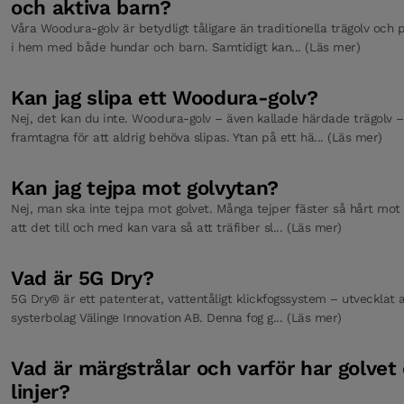
och aktiva barn?
Våra Woodura-golv är betydligt tåligare än traditionella trägolv och 
i hem med både hundar och barn. Samtidigt kan... (Läs mer)
Tröskel badrum Earth Grey Ek 93 x 930 mm
Kan jag slipa ett Woodura-golv?
Nej, det kan du inte. Woodura-golv – även kallade härdade trägolv –
Tröskel Earth Grey Ek 118 x 830 mm
framtagna för att aldrig behöva slipas. Ytan på ett hä... (Läs mer)
Kan jag tejpa mot golvytan?
Tröskel Earth Grey Ek 118 x 930 mm
Nej, man ska inte tejpa mot golvet. Många tejper fäster så hårt mot
att det till och med kan vara så att träfiber sl... (Läs mer)
Bjelin Golvunderlägg PO Foam
Vad är 5G Dry?
5G Dry® är ett patenterat, vattentåligt klickfogssystem – utvecklat a
systerbolag Välinge Innovation AB. Denna fog g... (Läs mer)
Golvskyddspapper
Vad är märgstrålar och varför har golvet
linjer?