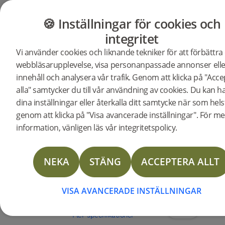
GOLV
MÖBLER
BUTIK
OUTLET
🍪 Inställningar för cookies och
integritet
Vi använder cookies och liknande tekniker för att förbättra
Butik
Golv
Woodura Planks
webbläsarupplevelse, visa personanpassade annonser elle
Woodura Planks STEHAG 3.0 XL
innehåll och analysera vår trafik. Genom att klicka på "Acc
alla" samtycker du till vår användning av cookies. Du kan h
BESKRIVNIN
dina inställningar eller återkalla ditt samtycke när som hels
SPECIFIKATI
genom att klicka på "Visa avancerade inställningar". För me
information, vänligen läs vår integritetspolicy.
DOKUMENT
Träslag
Sortering
Ytbehandling
Vattentålighet
Ek
Nature
Pro mattlack
Hög
STORIES
Golvtyp:
Härdat trägolv
NEKA
STÄNG
ACCEPTERA ALLT
Ytbehandling:
Pro mattlack
Infärgning:
Earth Grey
TILLBEHÖR
Bredd:
206 mm
Längd:
2200 mm
FRÅGOR & S
VISA AVANCERADE INSTÄLLNINGAR
Tjocklek:
11.2 mm
Antal i förpackning:
4
MER
Fler specifikationer