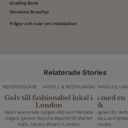
Grading Book
Woodura Broschyr
Frågor och svar om installation
Relaterade Stories
REFERENSCASE
REFERENSCASE
REFERENSCASE
REFERENSCASE
KONTOR
FLERFAMILJSHUS
BUTIK
HOTELL & RESTAURANG
NEW YORK CITY, USA
LOS ANGELES, USA
Golv till fashionabel lokal i
Nya lägenheter i Los Angeles med en
Momentums
Spännande kontorsdesign i
ikoniska Chrysler Building
vackra
ren och modern estetik
London
showroom i
Bittoni Architects ansvarade för inredningsdesignen för dett
Rekommenderade tillbehör
Bjelin levererade nyligen 450 kvm härdade
När teamet på Ted Moudis Associates flyttade sitt
nya åttavåningshus med 63 lägenheter i centrala Los Angeles
trägolv genom Wood & Beyond till Market
kontor till ikoniska Chrysler Building i New York
Chicago
Golvsockel Earth Grey Ek 2400 mm
installerade de Woodura Planks STEHAG 3.0 XL.
Halls, Canary Wharf, i London.
där 2235 kvm Woodura Planks installerades.
Momentum, ett ledande