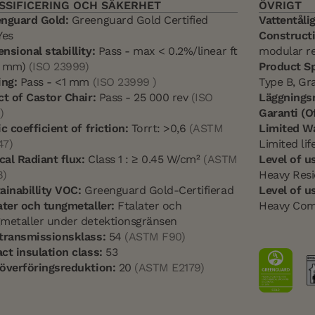
SSIFICERING OCH SÄKERHET
ÖVRIGT
nguard Gold:
Greenguard Gold Certified
Vattentåli
es
Constructi
nsional stabillity:
Pass - max < 0.2%/linear ft
modular res
5 mm)
(ISO 23999)
Product Sp
ing:
Pass - <1 mm
(ISO 23999 )
Type B, Gra
ct of Castor Chair:
Pass - 25 000 rev
(ISO
Läggnings
)
Garanti (Of
ic coefficient of friction:
Torrt: >0,6
(ASTM
Limited W
47)
Limited li
ical Radiant flux:
Class 1 : ≥ 0.45 W/cm²
(ASTM
Level of u
8)
Heavy Resi
ainabillity VOC:
Greenguard Gold-Certifierad
Level of u
ater och tungmetaller:
Ftalater och
Heavy Com
metaller under detektionsgränsen
transmissionsklass:
54
(ASTM F90)
ct insulation class:
53
överföringsreduktion:
20
(ASTM E2179)