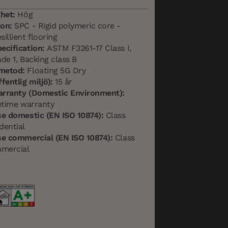
ghet:
Hög
on:
SPC - Rigid polymeric core -
illient flooring
ecification:
ASTM F3261-17 Class I,
de 1, Backing class B
metod:
Floating 5G Dry
fentlig miljö):
15 år
arranty (Domestic Environment):
fetime warranty
se domestic (EN ISO 10874):
Class
dential
se commercial (EN ISO 10874):
Class
mercial