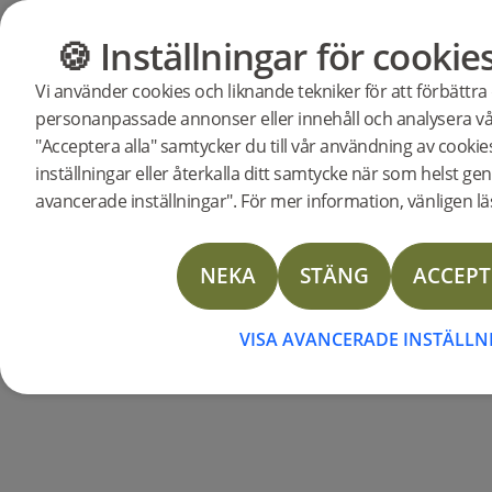
🍪 Inställningar för cookie
GOLV
MÖBLER
Vi använder cookies och liknande tekniker för att förbättra
personanpassade annonser eller innehåll och analysera vår
Butik
Golv
Vinyl Planks
"Acceptera alla" samtycker du till vår användning av cooki
Vinyl Planks Denali N
inställningar eller återkalla ditt samtycke när som helst gen
avancerade inställningar". För mer information, vänligen läs
NEKA
STÄNG
ACCEPT
VISA AVANCERADE INSTÄLL