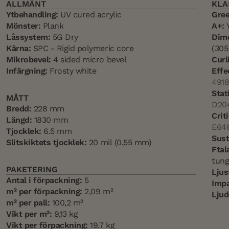
ALLMÄNT
KLA
Ytbehandling:
UV cured acrylic
Gree
Mönster:
Plank
A+:
Y
Låssystem:
5G Dry
Dime
Kärna:
SPC - Rigid polymeric core
(30
Mikrobevel:
4 sided micro bevel
Curl
Infärgning:
Frosty white
Effe
4918
Stat
MÅTT
D20
Bredd:
228 mm
Crit
Längd:
1830 mm
E64
Tjocklek:
6.5 mm
Sust
Slitskiktets tjocklek:
20 mil (0,55 mm)
Ftal
tung
PAKETERING
Ljus
Antal i förpackning:
5
Impa
m² per förpackning:
2,09 m²
Ljud
m² per pall:
100,2 m²
Vikt per m²:
9,13 kg
Vikt per förpackning:
19.7 kg