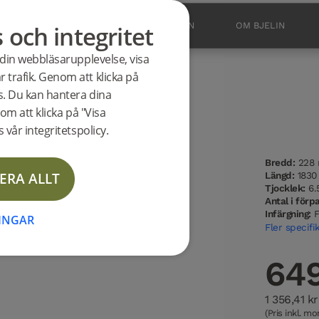
s och integritet
BUTIK
OUTLET
INSPIRATION
OM BJELIN
 din webbläsarupplevelse, visa
 trafik. Genom att klicka på
es. Du kan hantera dina
APA
om att klicka på "Visa
 vår integritetspolicy.
Bredd:
228
ERA ALLT
Längd:
183
Tjocklek:
6.
Antal i förp
Infärgning:
F
NINGAR
Fler specifi
649
1 356,41 kr
(Pris inkl. m