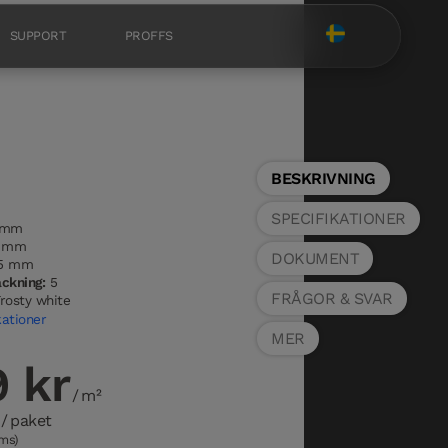
SUPPORT
PROFFS
BESKRIVNING
SPECIFIKATIONER
 mm
0 mm
DOKUMENT
5 mm
ackning:
5
FRÅGOR & SVAR
rosty white
kationer
MER
 kr
/ m²
/ paket
oms)