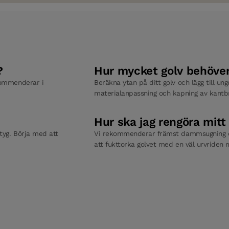
?
Hur mycket golv behöver
ekommenderar i
Beräkna ytan på ditt golv och lägg till un
materialanpassning och kapning av kantbr
Hur ska jag rengöra mitt
ktyg. Börja med att
Vi rekommenderar främst dammsugning el
att fukttorka golvet med en väl urvriden 