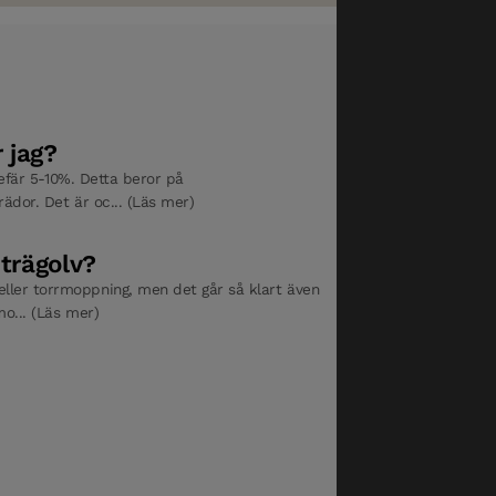
 jag?
gefär 5-10%. Detta beror på
ädor. Det är oc... (Läs mer)
 trägolv?
ler torrmoppning, men det går så klart även
mo... (Läs mer)