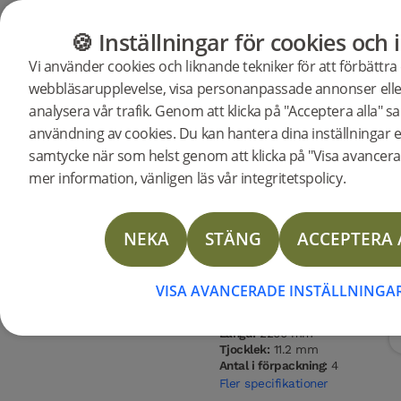
GOLV
MÖBLER
BUTIK
OUTLET
🍪 Inställningar för cookies och 
Vi använder cookies och liknande tekniker för att förbättra
webbläsarupplevelse, visa personanpassade annonser elle
Butik
Golv
Woodura Planks
analysera vår trafik. Genom att klicka på "Acceptera alla" sa
Woodura Planks VISTORP 3.0 XL
användning av cookies. Du kan hantera dina inställningar ell
samtycke när som helst genom att klicka på "Visa avancerad
mer information, vänligen läs vår integritetspolicy.
Träslag
Sortering
Ytbehandl
NEKA
STÄNG
ACCEPTERA 
Ek
Select
Pro mattl
Golvtyp:
Härdat trägolv
Ytbehandling:
Pro mattlack
VISA AVANCERADE INSTÄLLNINGA
Infärgning:
Powder White
Bredd:
206 mm
Längd:
2200 mm
Tjocklek:
11.2 mm
Antal i förpackning:
4
Fler specifikationer