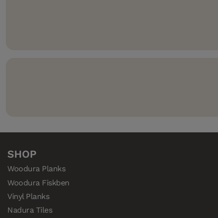
med pålitliga resultat.
Går att kombinera med 5G
Climb
– ett smart sätt att 
väggarna.
Compositek
– den mycket vattentåliga och högkvalitati
härdade trägolv.
SHOP
Woodura Planks
Woodura Fiskben
Vinyl Planks
Nadura Tiles