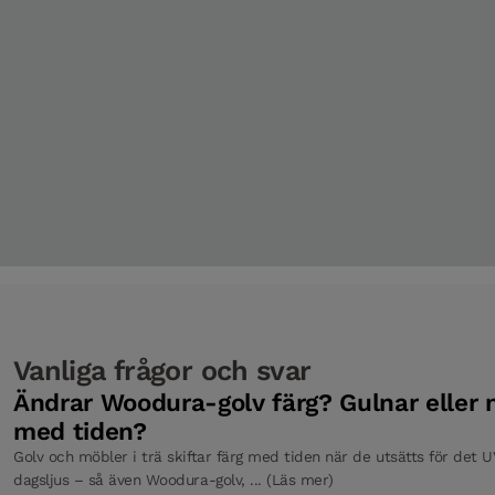
Trappnos Öppen trappa Powder White Ek 1400 mm
Nivålist Powder White Ek 2400 mm
Tröskel Powder White Ek 118 x 830 mm Pro Mattlack
Tröskel Powder White Ek 118 x 930 mm Pro Mattlack
Vanliga frågor och svar
Tröskel Powder White Ek 93 x 830 mm Pro Mattlack
Ändrar Woodura-golv färg? Gulnar eller
med tiden?
Golv och möbler i trä skiftar färg med tiden när de utsätts för det UV
Tröskel Powder White Oak 93 x 930 mm Pro Mattlack
dagsljus – så även Woodura-golv, ... (Läs mer)