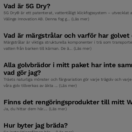
Spray Mop
Vad är 5G Dry?
5G Dry® är ett patenterat, vattentåligt klickfogssystem – utvecklat a
Välinge Innovation AB. Denna fog g... (Läs mer)
Bjelin Ecoline Wash Care
Vad är märgstrålar och varför har golvet 
Märgstrålar är viktiga strukturella komponenter i trä som transpor
vatten från barken till kärnan. De ä... (Läs mer)
Alla golvbrädor i mitt paket har inte s
vad gör jag?
Träets naturliga mönster och färgvariation gör varje trägolv och varj
våra golv tillverkas av äkta ... (Läs mer)
Finns det rengöringsprodukter till mitt
Ja, du hittar dem här.... (Läs mer)
Hur byter jag bräda?
Se instruktionsfilmen här.... (Läs mer)