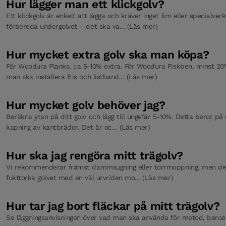
Hur lägger man ett klickgolv?
Ett klickgolv är enkelt att lägga och kräver inget lim eller specialver
förbereda undergolvet – det ska va... (Läs mer)
Hur mycket extra golv ska man köpa?
För Woodura Planks, ca 5-10% extra. För Woodura Fiskben, minst 20%
man ska installera fris och listband... (Läs mer)
Hur mycket golv behöver jag?
Beräkna ytan på ditt golv och lägg till ungefär 5-10%. Detta beror p
kapning av kantbrädor. Det är oc... (Läs mer)
Hur ska jag rengöra mitt trägolv?
Vi rekommenderar främst dammsugning eller torrmoppning, men det 
fukttorka golvet med en väl urvriden mo... (Läs mer)
Hur tar jag bort fläckar på mitt trägolv?
Se läggningsanvisningen över vad man ska använda för metod, bero