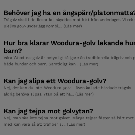
Behöver jag ha en ångspärr/platonmatta
Tröskel falsad Powder White Ek 93 × 830 mm Pro Mattlack
Trägolv skall i de flesta fall skyddas mot fukt från underlaget. Vi r
Bjelins golv-underlägg Kombi,... (Läs mer)
Hur bra klarar Woodura-golv lekande hu
Tröskel badrum Powder White Ek 93 × 830 mm, Pro Mattlack
barn?
Våra Woodura-golv är betydligt tåligare än traditionella trägolv och
både hundar och barn. Samtidigt kan... (Läs mer)
Bjelin Golvunderlägg PO Foam
Kan jag slipa ett Woodura-golv?
Nej, det kan du inte. Woodura-golv – även kallade härdade trägolv –
Golvskyddspapper
aldrig behöva slipas. Ytan på ett hä... (Läs mer)
Kan jag tejpa mot golvytan?
Distanskilar HDF
Nej, man ska inte tejpa mot golvet. Många tejper fäster så hårt mot g
med kan vara så att träfiber sl... (Läs mer)