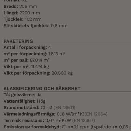
Bredd:
206 mm
Längd:
2200 mm
Tjocklek:
11.2 mm
Slitskiktets tjocklek:
0,6 mm
PAKETERING
Antal i förpackning:
4
m² per förpackning:
1.813 m²
m² per pall:
87.014 m²
Vikt per m²:
11.474 kg
Vikt per förpackning:
20.800 kg
KLASSIFICERING OCH SÄKERHET
Tål golvvärme:
Ja
Vattentålighet:
Hög
Brandmotstånd:
Cfl-s1
(EN 13501)
Värmeledningsförmåga:
0,16 W/(m*K)
(EN 12664)
Termisk resistans:
0,07 m²K/W
(EN 12667)
Emission av formaldehyd:
E1 <=0,1 ppm (typvärde <= 0,05