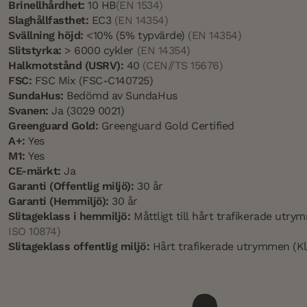
Brinellhårdhet:
10 HB
(EN 1534)
Slaghållfasthet:
EC3
(EN 14354)
Svällning höjd:
<10% (5% typvärde)
(EN 14354)
Slitstyrka:
> 6000 cykler
(EN 14354)
Halkmotstånd (USRV):
40
(CEN//TS 15676)
FSC:
FSC Mix (FSC-C140725)
SundaHus:
Bedömd av SundaHus
Svanen:
Ja (3029 0021)
Greenguard Gold:
Greenguard Gold Certified
A+:
Yes
M1:
Yes
CE-märkt:
Ja
Garanti (Offentlig miljö):
30 år
Garanti (Hemmiljö):
30 år
Slitageklass i hemmiljö:
Måttligt till hårt trafikerade utr
ISO 10874)
Slitageklass offentlig miljö:
Hårt trafikerade utrymmen (Kl