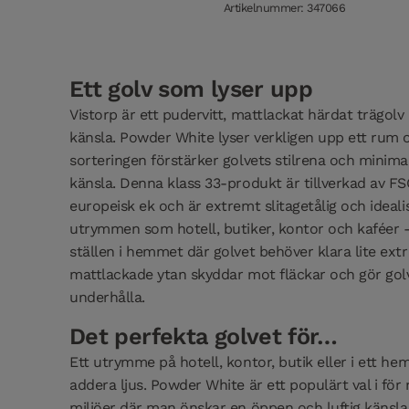
Artikelnummer: 347066
Ett golv som lyser upp
Vistorp är ett pudervitt, mattlackat härdat trägol
känsla. Powder White lyser verkligen upp ett rum 
sorteringen förstärker golvets stilrena och minimal
känsla. Denna klass 33-produkt är tillverkad av FS
europeisk ek och är extremt slitagetålig och idealisk
utrymmen som hotell, butiker, kontor och kaféer -
ställen i hemmet där golvet behöver klara lite ext
mattlackade ytan skyddar mot fläckar och gör golve
underhålla.
Det perfekta golvet för…
Ett utrymme på hotell, kontor, butik eller i ett hem
addera ljus. Powder White är ett populärt val i fö
miljöer där man önskar en öppen och luftig känsla