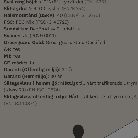
Svällning höjd:
<10% (5% typvärde)
(EN 14354)
Slitstyrka:
> 6000 cykler
(EN 14354)
Halkmotstånd (USRV):
40
(CEN//TS 15676)
FSC:
FSC Mix (FSC-C140725)
SundaHus:
Bedömd av SundaHus
Svanen:
Ja (3029 0021)
Greenguard Gold:
Greenguard Gold Certified
A+:
Yes
M1:
Yes
CE-märkt:
Ja
Garanti (Offentlig miljö):
30 år
Garanti (Hemmiljö):
30 år
Slitageklass i hemmiljö:
Måttligt till hårt trafikerade utr
(Klass 23)
(EN ISO 10874)
Slitageklass offentlig miljö:
Hårt trafikerade utrymmen (Kl
(EN ISO 10874)