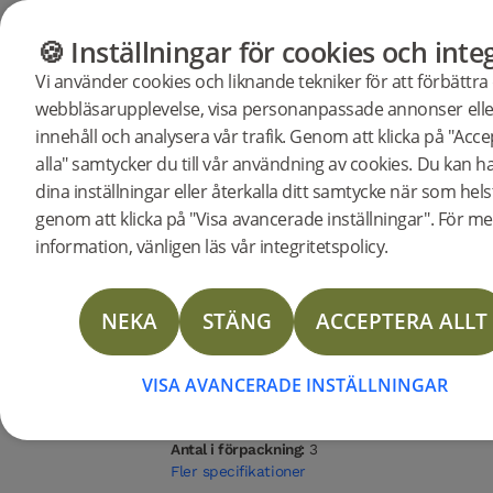
GOLV
MÖBLER
BUTIK
OUTLET
🍪 Inställningar för cookies och integ
Vi använder cookies och liknande tekniker för att förbättra
webbläsarupplevelse, visa personanpassade annonser elle
Butik
Golv
Woodura Planks
innehåll och analysera vår trafik. Genom att klicka på "Acc
Woodura Planks HASSLARP 3.0 
alla" samtycker du till vår användning av cookies. Du kan h
dina inställningar eller återkalla ditt samtycke när som hels
BESKRIVNI
genom att klicka på "Visa avancerade inställningar". För me
SPECIFIKA
information, vänligen läs vår integritetspolicy.
DOKUMENT
Träslag
Sortering
Ytbehandling
Vattentålighe
Ek
Nature
Pro mattlack
Hög
NEKA
STÄNG
ACCEPTERA ALLT
TILLBEHÖR
Golvtyp:
Härdat trägolv
Ytbehandling:
Pro mattlack
Infärgning:
Misty White
FRÅGOR & 
VISA AVANCERADE INSTÄLLNINGAR
Bredd:
271 mm
Längd:
2378 mm
MER
Tjocklek:
11.2 mm
Antal i förpackning:
3
Fler specifikationer