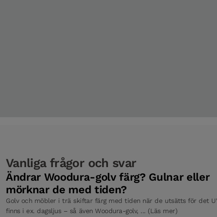
Trappnos Öppen trappa Misty White Ek 1400 mm
T-list Misty White Ek 2400 mm
Nivålist Misty White Ek 2400 mm
Tröskel Misty White Ek 118 x 830 mm
Vanliga frågor och svar
Tröskel Misty White Ek 118 x 930mm
Ändrar Woodura-golv färg? Gulnar eller
mörknar de med tiden?
Golv och möbler i trä skiftar färg med tiden när de utsätts för det 
Tröskel Misty White Ek 93 x 830 mm
finns i ex. dagsljus – så även Woodura-golv, ... (Läs mer)