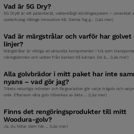
Golvskyddspapper
Vad är 5G Dry?
5G Dry® är ett patenterat, vattentåligt klickfogssystem – utvecklat a
systerbolag Välinge Innovation AB. Denna fog g... (Läs mer)
Distanskilar HDF
Vad är märgstrålar och varför har golvet
linjer?
Märgstrålar är viktiga strukturella komponenter i trä som transporte
Spray Mop
näringsämnen och vatten från barken till kärnan. De ä... (Läs mer)
Alla golvbrädor i mitt paket har inte sa
Bjelin Ecoline Wash Care
nyans – vad gör jag?
Träets naturliga mönster och färgvariation gör varje trägolv och varj
unik. Eftersom våra golv tillverkas av äkta ... (Läs mer)
Finns det rengöringsprodukter till mitt
Woodura-golv?
Ja, du hittar dem här.... (Läs mer)