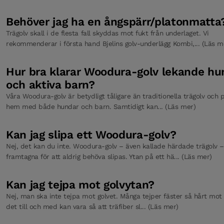
Behöver jag ha en ångspärr/platonmatta
Tröskel Falsad Misty White Ek 93 x 830 mm
Trägolv skall i de flesta fall skyddas mot fukt från underlaget. Vi
rekommenderar i första hand Bjelins golv-underlägg Kombi,... (Läs m
Hur bra klarar Woodura-golv lekande hu
Tröskel falsad Misty White Oak 93 x 930 mm
och aktiva barn?
Våra Woodura-golv är betydligt tåligare än traditionella trägolv och 
hem med både hundar och barn. Samtidigt kan... (Läs mer)
Tröskel badrum Misty White Ek 93 x 830 mm
Kan jag slipa ett Woodura-golv?
Nej, det kan du inte. Woodura-golv – även kallade härdade trägolv –
Tröskel badrum Misty White Ek 93 x 930 mm
framtagna för att aldrig behöva slipas. Ytan på ett hä... (Läs mer)
Kan jag tejpa mot golvytan?
Bjelin Golvunderlägg PO Foam
Nej, man ska inte tejpa mot golvet. Många tejper fäster så hårt mot 
det till och med kan vara så att träfiber sl... (Läs mer)