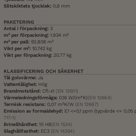
Slitskiktets tjocklek:
0,6 mm
PAKETERING
Antal i förpackning:
3
m² per förpackning:
1.934 m²
m² per pall:
92.808 m²
Vikt per m²:
10.742 kg
Vikt per förpackning:
20.77 kg
KLASSIFICERING OCH SÄKERHET
Tål golvvärme:
Ja
Vattentålighet:
Hög
Brandmotstånd:
Cfl-s1
(EN 13501)
Värmeledningsförmåga:
0,16 W/(m*K)
(EN 12664)
Termisk resistans:
0,07 m²K/W
(EN 12667)
Emission av formaldehyd:
E1 <=0,1 ppm (typvärde <= 0,05
717-1)
Brinellhårdhet:
10 HB
(EN 1534)
Slaghållfasthet:
EC3
(EN 14354)