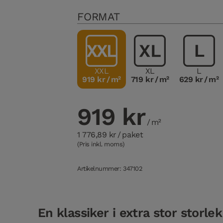
FORMAT
XXL
XL
L
919 kr
/ m²
719 kr
/ m²
629 kr
/ m²
919 kr
/ m²
1 776,89 kr
/ paket
(Pris inkl. moms)
Artikelnummer: 347102
En klassiker i extra stor storlek