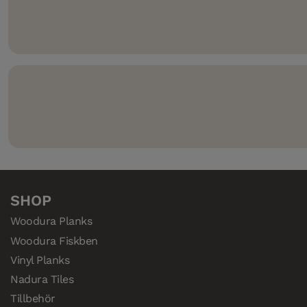
Går att kombinera med 5G
Climb
– ett smart sätt att 
väggarna.
Compositek
– den mycket vattentåliga och högkvalitati
härdade trägolv.
SHOP
Woodura Planks
Woodura Fiskben
Vinyl Planks
Nadura Tiles
Tillbehör