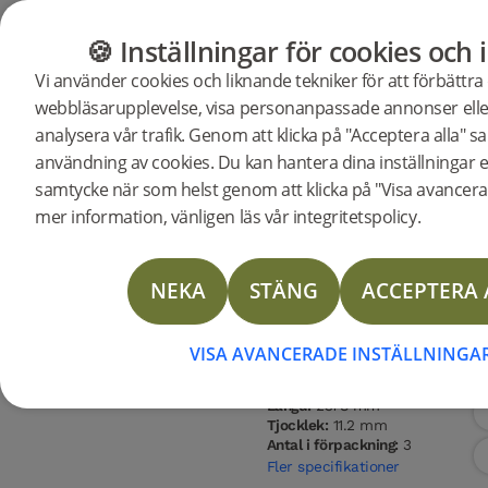
GOLV
MÖBLER
BUTIK
OUTLET
🍪 Inställningar för cookies och 
Vi använder cookies och liknande tekniker för att förbättra
webbläsarupplevelse, visa personanpassade annonser elle
Butik
Golv
Woodura Planks
analysera vår trafik. Genom att klicka på "Acceptera alla" sa
Woodura Planks DALBY 3.0 XXL
användning av cookies. Du kan hantera dina inställningar ell
samtycke när som helst genom att klicka på "Visa avancerad
mer information, vänligen läs vår integritetspolicy.
Träslag
Sortering
Ytbehandl
NEKA
STÄNG
ACCEPTERA 
Ek
Nature
Pro mattl
Golvtyp:
Härdat trägolv
Ytbehandling:
Pro mattlack
VISA AVANCERADE INSTÄLLNINGA
Infärgning:
Powder White
Bredd:
271 mm
Längd:
2378 mm
Tjocklek:
11.2 mm
Antal i förpackning:
3
Fler specifikationer