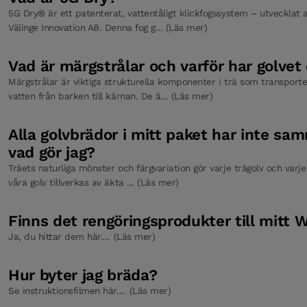
5G Dry® är ett patenterat, vattentåligt klickfogssystem – utvecklat a
Välinge Innovation AB. Denna fog g... (Läs mer)
Bjelin Ecoline Wash Care
Vad är märgstrålar och varför har golvet 
Märgstrålar är viktiga strukturella komponenter i trä som transpor
vatten från barken till kärnan. De ä... (Läs mer)
Alla golvbrädor i mitt paket har inte s
vad gör jag?
Träets naturliga mönster och färgvariation gör varje trägolv och varj
våra golv tillverkas av äkta ... (Läs mer)
Finns det rengöringsprodukter till mitt
Ja, du hittar dem här.... (Läs mer)
Hur byter jag bräda?
Se instruktionsfilmen här.... (Läs mer)