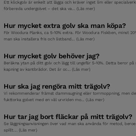
Ett klickgolv är enkelt att lägga och kräver inget lim eller specialver
förbereda undergolvet – det ska va... (Läs mer)
Hur mycket extra golv ska man köpa?
För Woodura Planks, ca 5-10% extra. För Woodura Fiskben, minst 20%
man ska installera fris och listband... (Läs mer)
Hur mycket golv behöver jag?
Beräkna ytan på ditt golv och lägg till ungefär 5-10%. Detta beror p
kapning av kantbrädor. Det är oc... (Läs mer)
Hur ska jag rengöra mitt trägolv?
Vi rekommenderar främst dammsugning eller torrmoppning, men det 
fukttorka golvet med en väl urvriden mo... (Läs mer)
Hur tar jag bort fläckar på mitt trägolv?
Se läggningsanvisningen över vad man ska använda för metod, bero
spillt.... (Läs mer)