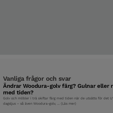
Nivålist Powder White Ek 2400 mm
Tröskel Powder White Ek 118 x 830 mm Pro Mattlack
Tröskel Powder White Ek 118 x 930 mm Pro Mattlack
Vanliga frågor och svar
Tröskel Powder White Ek 93 x 830 mm Pro Mattlack
Ändrar Woodura-golv färg? Gulnar eller
med tiden?
Golv och möbler i trä skiftar färg med tiden när de utsätts för det UV
Tröskel Powder White Oak 93 x 930 mm Pro Mattlack
dagsljus – så även Woodura-golv, ... (Läs mer)