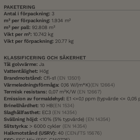
PAKETERING
Antal i förpackning:
3
m² per förpackning:
1.934 m²
m² per pall:
92.808 m²
Vikt per m²:
10.742 kg
Vikt per förpackning:
20.77 kg
KLASSIFICERING OCH SÄKERHET
Tål golvvärme:
Ja
Vattentålighet:
Hög
Brandmotstånd:
Cfl-s1
(EN 13501)
Värmeledningsförmåga:
0,16 W/(m*K)
(EN 12664)
Termisk resistans:
0,07 m²K/W
(EN 12667)
Emission av formaldehyd:
E1 <=0,1 ppm (typvärde <= 0,05
Brinellhårdhet:
10 HB
(EN 1534)
Slaghållfasthet:
EC3
(EN 14354)
Svällning höjd:
<10% (5% typvärde)
(EN 14354)
Slitstyrka:
> 6000 cykler
(EN 14354)
Halkmotstånd (USRV):
40
(CEN//TS 15676)
FSC:
FSC Mix (FSC-C140725)