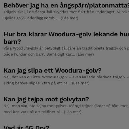
Behöver jag ha en ångspärr/platonmatta
Tröskel falsad Powder White Ek 93 × 830 mm Pro Mattlack
Trägolv skall i de flesta fall skyddas mot fukt från underlaget. Vi r
Bjelins golv-underlägg Kombi,... (Läs mer)
Hur bra klarar Woodura-golv lekande hu
Tröskel badrum Powder White Ek 93 × 830 mm, Pro Mattlack
barn?
Våra Woodura-golv är betydligt tåligare än traditionella trägolv och
både hundar och barn. Samtidigt kan... (Läs mer)
Bjelin Golvunderlägg PO Foam
Kan jag slipa ett Woodura-golv?
Nej, det kan du inte. Woodura-golv – även kallade härdade trägolv –
Golvskyddspapper
aldrig behöva slipas. Ytan på ett hä... (Läs mer)
Kan jag tejpa mot golvytan?
Distanskilar HDF
Nej, man ska inte tejpa mot golvet. Många tejper fäster så hårt mot g
med kan vara så att träfiber sl... (Läs mer)
Spray Mop
Vad är 5G Dry?