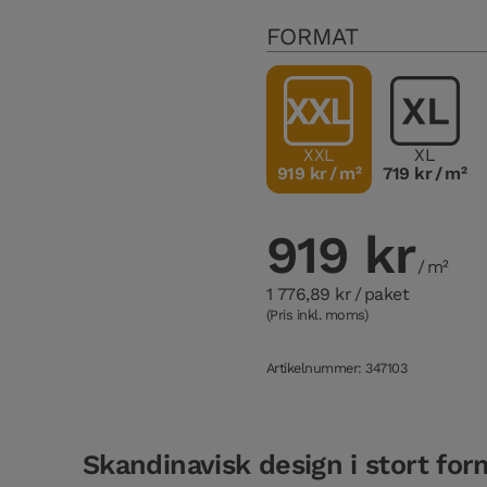
FORMAT
XXL
XL
919 kr
/ m²
719 kr
/ m²
919 kr
/ m²
1 776,89 kr
/ paket
(Pris inkl. moms)
Artikelnummer: 347103
Skandinavisk design i stort for