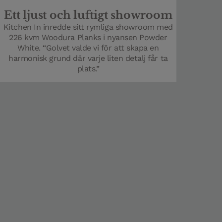
Ett ljust och luftigt showroom
Kitchen In inredde sitt rymliga showroom med
226 kvm Woodura Planks i nyansen Powder
Rekommenderade tillbehör
White. “Golvet valde vi för att skapa en
harmonisk grund där varje liten detalj får ta
Golvsockel Powder White Ek 2400 mm
plats.”
Trappnos Stängd trappa Ek Powder White 1000 mm
Trappnos Stängd trappa Ek Powder White 1400 mm
Trappnos Öppen trappa Powder White Ek 1000 mm
Trappnos Öppen trappa Powder White Ek 1400 mm