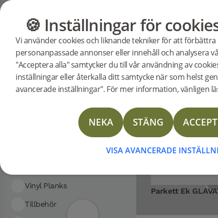
Visar 1 resultat
FILTRERA
🍪 Inställningar för cookie
GOLV
MÖBLER
Sortera efter:
Vi använder cookies och liknande tekniker för att förbättra
KATEGORI:
Golv
Tresta
personanpassade annonser eller innehåll och analysera vår
Parkettgolv
Trestavsparkett
"Acceptera alla" samtycker du till vår användning av cooki
Parkettgolv
Golv
inställningar eller återkalla ditt samtycke när som helst gen
avancerade inställningar". För mer information, vänligen läs
Woodura Planks
TRESTAVSPARKE
Woodura Fiskben
Skapa en tidlös och elegant atmosfär m
NEKA
STÄNG
ACCEPT
prestigefyllda slavonska skogarna i Kroati
Parkettgolv
klicksystem som gör installation
Trestavsparkett
VISA AVANCERADE INSTÄLL
Nadura Tiles
Vinyl Planks
Parkett Ek GLAVA
Tillbehör