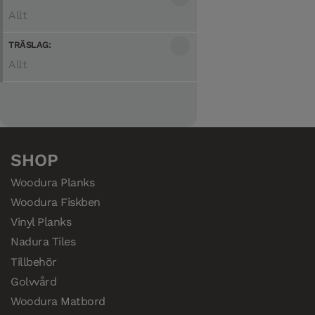
Allt
Natural
1
(
1
)
TRÄSLAG:
Allt
Ek
1
(
1
)
SHOP
Woodura Planks
Woodura Fiskben
Vinyl Planks
Nadura Tiles
Tillbehör
Golvvård
Woodura Matbord