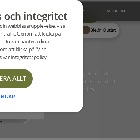
s och integritet
BUTIK
OUTLET
INSPIRATION
OM BJELIN
Visa som:
BILDER
LISTA
 din webbläsarupplevelse, visa
Möbler
Bjelin Concept
Bjelin Outlet
vsparkett
 trafik. Genom att klicka på
es. Du kan hantera dina
om att klicka på "Visa
 vår integritetspolicy.
TT AV HÖG KVALITET
ed vår trestavsparkett i förstklassig ek från de
ERA ALLT
en. Våra golv är både stiliga och praktiska, med ett
en enkel och utan behov av spik eller lim.
NINGAR
LÄS MER
T