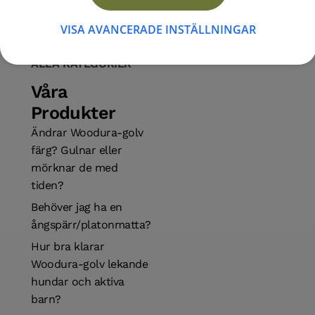
VISA AVANCERADE INSTÄLLNINGAR
ALLA KATEGORIER
Våra
Produkter
Ändrar Woodura-golv
färg? Gulnar eller
mörknar de med
tiden?
Behöver jag ha en
ångspärr/platonmatta?
Hur bra klarar
Woodura-golv lekande
hundar och aktiva
barn?