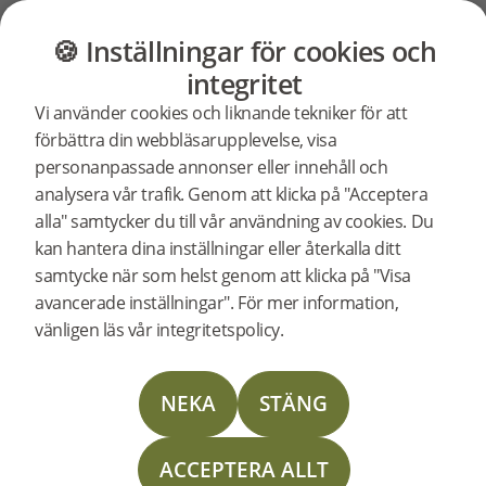
GOLV
MÖBLER
BUTIK
OUTLET
🍪 Inställningar för cookies och
Vanliga frågor och svar
Beställnin
integritet
Beställning & Betalning
Vi använder cookies och liknande tekniker för att
&
förbättra din webbläsarupplevelse, visa
Alla frågor
Leverans
Returer
Retur
Reklamation
personanpassade annonser eller innehåll och
Inrikes Leverans
Utrikes Leverans
Byte
Avbeställning
analysera vår trafik. Genom att klicka på "Acceptera
Betalning
alla" samtycker du till vår användning av cookies. Du
kan hantera dina inställningar eller återkalla ditt
Hur reklamerar jag en felaktig
samtycke när som helst genom att klicka på "Visa
produkt?
avancerade inställningar". För mer information,
Om du får en felaktig eller av Bjelin felexpedierad vara
vänligen läs vår integritetspolicy.
kommer Bjelin i händelse av retur att stå för
transportkostnaderna. ... (Läs mer)
NEKA
STÄNG
ACCEPTERA ALLT