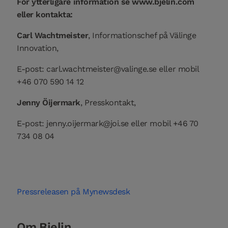
För ytterligare information se www.bjelin.com
eller kontakta:
Carl Wachtmeister
, Informationschef på Välinge
Innovation,
E-post:
carl.wachtmeister@valinge.se
eller mobil
+46 070 590 14 12
Jenny Öijermark
, Presskontakt,
E-post:
jenny.oijermark@joi.se
eller mobil +46 70
734 08 04
Pressreleasen på Mynewsdesk
Om Bjelin