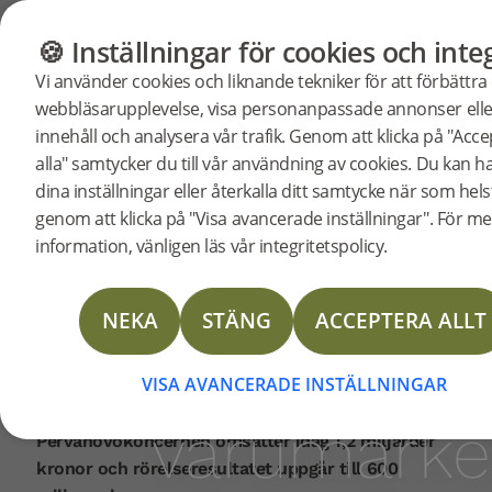
GOLV
MÖBLER
BUTIK
OUTLET
🍪 Inställningar för cookies och integ
Darko
Startsida
Nyheter
Vi använder cookies och liknande tekniker för att förbättra
2017-02-09 | PRESSRELEASE
webbläsarupplevelse, visa personanpassade annonser elle
Pervan
innehåll och analysera vår trafik. Genom att klicka på "Acc
Familjen Pervans svenska bolag Pervanovo invest
alla" samtycker du till vår användning av cookies. Du kan h
AB, med bland andra bolagen Välinge Innovation
dina inställningar eller återkalla ditt samtycke när som hels
AB och Bjoorn Flooring, samordnar
konsolider
genom att klicka på "Visa avancerade inställningar". För me
golvverksamheten i ett nytt affärsområde - Bjelin.
information, vänligen läs vår integritetspolicy.
Pervanovos övriga verksamheter ingår i
golvimper
affärsområdena Pervanovo Properties och
Pervanovo Hotels. Under varumärket Bjelin
NEKA
STÄNG
ACCEPTERA ALLT
samlas all försäljning av golv som tillverkas i
under
Sverige och Kroatien. Forskning, utveckling och
VISA AVANCERADE INSTÄLLNINGAR
licensiering ligger kvar i dotterbolaget Välinge
Innovation AB, som uppfann klickgolvet.
varumärke
Pervanovokoncernen omsätter idag 1,2 miljarder
kronor och rörelseresultatet uppgår till 600