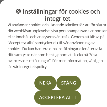
GOLV
MÖBLER
BUTIK
OUTLET
🍪 Inställningar för cookies och
Bjelin
Startsida
Nyheter
integritet
2021-04-22 | PRESSRELEASE
Vi använder cookies och liknande tekniker för att förbättra
satsar
Golvföretaget Bjelin förstärker närvaron på finska
din webbläsarupplevelse, visa personanpassade annonser
marknaden med ytterligare en säljare, Robert
eller innehåll och analysera vår trafik. Genom att klicka på
Etholén.
"Acceptera alla" samtycker du till vår användning av
och
cookies. Du kan hantera dina inställningar eller återkalla
Det expansiva golvföretaget har sin produktion och
ditt samtycke när som helst genom att klicka på "Visa
logistikcenter i Viken i södra Sverige. I linje med
nyrekryter
avancerade inställningar". För mer information, vänligen
tillväxtplanerna bygger företaget världens största
läs vår integritetspolicy.
trägolvsfabrik i Kroatien och en internationell
försäljningsorganisation. Finland är en av de
i
marknader som Bjelin nu satsar på.
NEKA
STÄNG
Nyrekryterade Robert Etholén kommer närmast
Finland
ACCEPTERA ALLT
från posten som försäljningsrepresentant och
produktexpert på Lektar Oy/Knauf Insulation Oy.