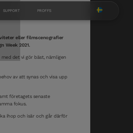
SUPPORT
PROFFS
iteter eller filmscenografier
ign Week 2021.
 med det vi gör bäst, nämligen
behov av att synas och visa upp
samt företagets senaste
 samma fokus.
icka ihop och isär och går därför