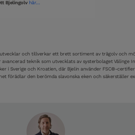
tt Bjelingolv
här…
utvecklar och tillverkar ett brett sortiment av trägolv och m
er avancerad teknik som utvecklats av systerbolaget Välinge I
er i Sverige och Kroatien, där Bjelin använder FSC®-certifier
t förädlar den berömda slavonska eken och säkerställer excep