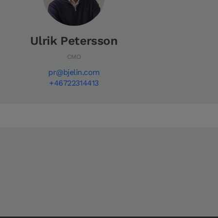
Ulrik Petersson
CMO
pr@bjelin.com
+46722314413