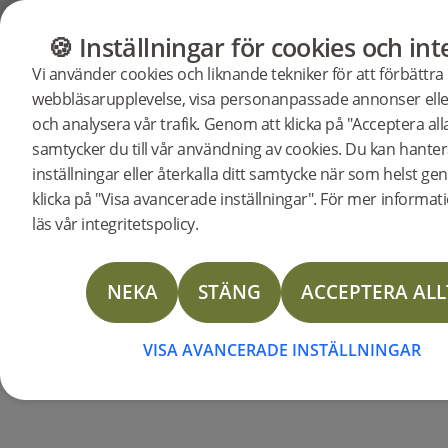
GOLV
MÖBLER
BUTIK
OUTLET
🍪 Inställningar för cookies och int
Övriga
Vi använder cookies och liknande tekniker för att förbättra
webbläsarupplevelse, visa personanpassade annonser eller
golvtyper
och analysera vår trafik. Genom att klicka på "Acceptera all
samtycker du till vår användning av cookies. Du kan hanter
inställningar eller återkalla ditt samtycke när som helst ge
klicka på "Visa avancerade inställningar". För mer informat
ÖVRIGA GOLVTYPER
läs vår integritetspolicy.
SOM LAMINAT,
VINYLGOLV,
LINOLIUMGOLV OCH
NEKA
STÄNG
ACCEPTERA ALL
KERAMIK
VISA AVANCERADE INSTÄLLNINGAR